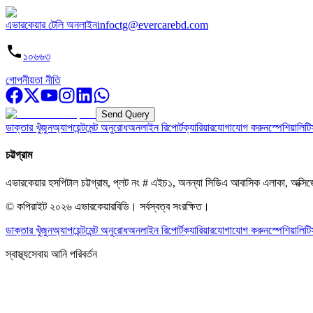
এভারকেয়ার টেলি অনলাইন
infoctg@evercarebd.com
১০৬৬৩
গোপনীয়তা নীতি
Send Query
ডাক্তার খুঁজুন
অ্যাপয়েন্টমেন্ট অনুরোধ
অনলাইন রিপোর্ট
ক্যারিয়ার
যোগাযোগ করুন
স্পেশিয়ালিটি
চট্টগ্রাম
এভারকেয়ার হসপিটাল চট্টগ্রাম, প্লট নং # এইচ১, অনন্যা সিডিএ আবাসিক এলাকা, অক্সি
© কপিরাইট
২০২৬
এভারকেয়ারবিডি।
সর্বস্বত্ব সংরক্ষিত।
ডাক্তার খুঁজুন
অ্যাপয়েন্টমেন্ট অনুরোধ
অনলাইন রিপোর্ট
ক্যারিয়ার
যোগাযোগ করুন
স্পেশিয়ালিটি
স্বাস্থ্যসেবায় আনি পরিবর্তন