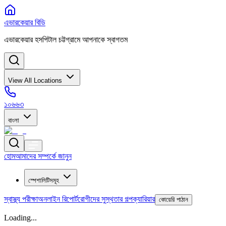
এভারকেয়ার বিডি
এভারকেয়ার হসপিটাল চট্টগ্রামে আপনাকে স্বাগতম
View All Locations
১০৬৬৩
বাংলা
হোম
আমাদের সম্পর্কে জানুন
স্পেশালিটিসমূহ
স্বাস্থ্য পরীক্ষা
অনলাইন রিপোর্ট
রোগীদের সুস্থতার গল্প
ক্যারিয়ার
কোয়েরি পাঠান
Loading...