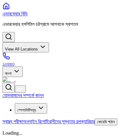
এভারকেয়ার বিডি
এভারকেয়ার হসপিটাল চট্টগ্রামে আপনাকে স্বাগতম
View All Locations
১০৬৬৩
বাংলা
হোম
আমাদের সম্পর্কে জানুন
স্পেশালিটিসমূহ
স্বাস্থ্য পরীক্ষা
অনলাইন রিপোর্ট
রোগীদের সুস্থতার গল্প
ক্যারিয়ার
কোয়েরি পাঠান
Loading...