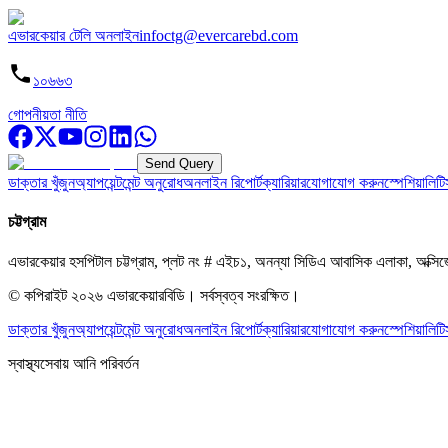
এভারকেয়ার টেলি অনলাইন
infoctg@evercarebd.com
১০৬৬৩
গোপনীয়তা নীতি
Send Query
ডাক্তার খুঁজুন
অ্যাপয়েন্টমেন্ট অনুরোধ
অনলাইন রিপোর্ট
ক্যারিয়ার
যোগাযোগ করুন
স্পেশিয়ালিটি
চট্টগ্রাম
এভারকেয়ার হসপিটাল চট্টগ্রাম, প্লট নং # এইচ১, অনন্যা সিডিএ আবাসিক এলাকা, অক্সি
© কপিরাইট
২০২৬
এভারকেয়ারবিডি।
সর্বস্বত্ব সংরক্ষিত।
ডাক্তার খুঁজুন
অ্যাপয়েন্টমেন্ট অনুরোধ
অনলাইন রিপোর্ট
ক্যারিয়ার
যোগাযোগ করুন
স্পেশিয়ালিটি
স্বাস্থ্যসেবায় আনি পরিবর্তন