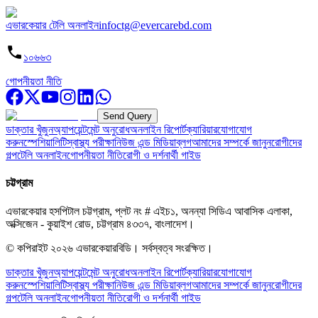
এভারকেয়ার টেলি অনলাইন
infoctg@evercarebd.com
১০৬৬৩
গোপনীয়তা নীতি
Send Query
ডাক্তার খুঁজুন
অ্যাপয়েন্টমেন্ট অনুরোধ
অনলাইন রিপোর্ট
ক্যারিয়ার
যোগাযোগ
করুন
স্পেশিয়ালিটি
স্বাস্থ্য পরীক্ষা
নিউজ এন্ড মিডিয়া
ব্লগ
আমাদের সম্পর্কে জানুন
রোগীদের
গল্প
টেলি অনলাইন
গোপনীয়তা নীতি
রোগী ও দর্শনার্থী গাইড
চট্টগ্রাম
এভারকেয়ার হসপিটাল চট্টগ্রাম, প্লট নং # এইচ১, অনন্যা সিডিএ আবাসিক এলাকা,
অক্সিজেন - কুয়াইশ রোড, চট্টগ্রাম ৪৩৩৭, বাংলাদেশ।
© কপিরাইট
২০২৬
এভারকেয়ারবিডি।
সর্বস্বত্ব সংরক্ষিত।
ডাক্তার খুঁজুন
অ্যাপয়েন্টমেন্ট অনুরোধ
অনলাইন রিপোর্ট
ক্যারিয়ার
যোগাযোগ
করুন
স্পেশিয়ালিটি
স্বাস্থ্য পরীক্ষা
নিউজ এন্ড মিডিয়া
ব্লগ
আমাদের সম্পর্কে জানুন
রোগীদের
গল্প
টেলি অনলাইন
গোপনীয়তা নীতি
রোগী ও দর্শনার্থী গাইড