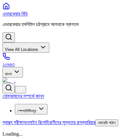
এভারকেয়ার বিডি
এভারকেয়ার হসপিটাল চট্টগ্রামে আপনাকে স্বাগতম
View All Locations
১০৬৬৩
বাংলা
হোম
আমাদের সম্পর্কে জানুন
স্পেশালিটিসমূহ
স্বাস্থ্য পরীক্ষা
অনলাইন রিপোর্ট
রোগীদের সুস্থতার গল্প
ক্যারিয়ার
কোয়েরি পাঠান
Loading...