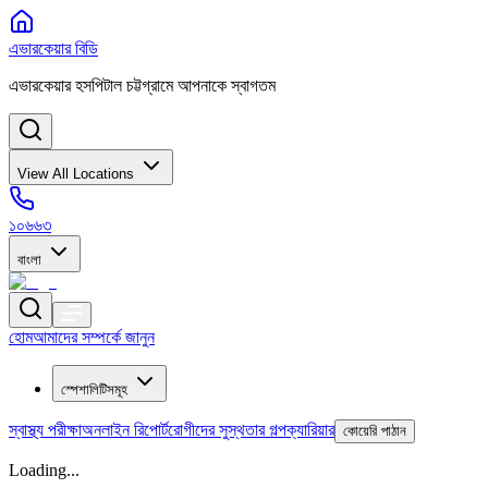
এভারকেয়ার বিডি
এভারকেয়ার হসপিটাল চট্টগ্রামে আপনাকে স্বাগতম
View All Locations
১০৬৬৩
বাংলা
হোম
আমাদের সম্পর্কে জানুন
স্পেশালিটিসমূহ
স্বাস্থ্য পরীক্ষা
অনলাইন রিপোর্ট
রোগীদের সুস্থতার গল্প
ক্যারিয়ার
কোয়েরি পাঠান
Loading...