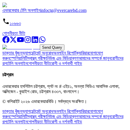
এভারকেয়ার টেলি অনলাইন
infoctg@evercarebd.com
১০৬৬৩
গোপনীয়তা নীতি
Send Query
ডাক্তার খুঁজুন
অ্যাপয়েন্টমেন্ট অনুরোধ
অনলাইন রিপোর্ট
ক্যারিয়ার
যোগাযোগ
করুন
স্পেশিয়ালিটি
স্বাস্থ্য পরীক্ষা
নিউজ এন্ড মিডিয়া
ব্লগ
আমাদের সম্পর্কে জানুন
রোগীদের
গল্প
টেলি অনলাইন
গোপনীয়তা নীতি
রোগী ও দর্শনার্থী গাইড
চট্টগ্রাম
এভারকেয়ার হসপিটাল চট্টগ্রাম, প্লট নং # এইচ১, অনন্যা সিডিএ আবাসিক এলাকা,
অক্সিজেন - কুয়াইশ রোড, চট্টগ্রাম ৪৩৩৭, বাংলাদেশ।
© কপিরাইট
২০২৬
এভারকেয়ারবিডি।
সর্বস্বত্ব সংরক্ষিত।
ডাক্তার খুঁজুন
অ্যাপয়েন্টমেন্ট অনুরোধ
অনলাইন রিপোর্ট
ক্যারিয়ার
যোগাযোগ
করুন
স্পেশিয়ালিটি
স্বাস্থ্য পরীক্ষা
নিউজ এন্ড মিডিয়া
ব্লগ
আমাদের সম্পর্কে জানুন
রোগীদের
গল্প
টেলি অনলাইন
গোপনীয়তা নীতি
রোগী ও দর্শনার্থী গাইড