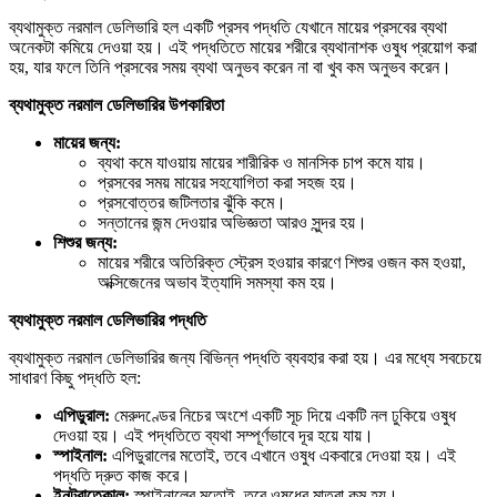
ব্যথামুক্ত নরমাল ডেলিভারি হল একটি প্রসব পদ্ধতি যেখানে মায়ের প্রসবের ব্যথা
অনেকটা কমিয়ে দেওয়া হয়। এই পদ্ধতিতে মায়ের শরীরে ব্যথানাশক ওষুধ প্রয়োগ করা
হয়, যার ফলে তিনি প্রসবের সময় ব্যথা অনুভব করেন না বা খুব কম অনুভব করেন।
ব্যথামুক্ত
নরমাল
ডেলিভারির
উপকারিতা
মায়ের
জন্য:
ব্যথা কমে যাওয়ায় মায়ের শারীরিক ও মানসিক চাপ কমে যায়।
প্রসবের সময় মায়ের সহযোগিতা করা সহজ হয়।
প্রসবোত্তর জটিলতার ঝুঁকি কমে।
সন্তানের জন্ম দেওয়ার অভিজ্ঞতা আরও সুন্দর হয়।
শিশুর
জন্য:
মায়ের শরীরে অতিরিক্ত স্ট্রেস হওয়ার কারণে শিশুর ওজন কম হওয়া,
অক্সিজেনের অভাব ইত্যাদি সমস্যা কম হয়।
ব্যথামুক্ত
নরমাল
ডেলিভারির
পদ্ধতি
ব্যথামুক্ত নরমাল ডেলিভারির জন্য বিভিন্ন পদ্ধতি ব্যবহার করা হয়। এর মধ্যে সবচেয়ে
সাধারণ কিছু পদ্ধতি হল:
এপিডুরাল:
মেরুদণ্ডের নিচের অংশে একটি সূচ দিয়ে একটি নল ঢুকিয়ে ওষুধ
দেওয়া হয়। এই পদ্ধতিতে ব্যথা সম্পূর্ণভাবে দূর হয়ে যায়।
স্পাইনাল:
এপিডুরালের মতোই, তবে এখানে ওষুধ একবারে দেওয়া হয়। এই
পদ্ধতি দ্রুত কাজ করে।
ইনট্রাতেকাল:
স্পাইনালের মতোই, তবে ওষুধের মাত্রা কম হয়।