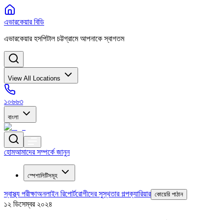
এভারকেয়ার বিডি
এভারকেয়ার হসপিটাল চট্টগ্রামে আপনাকে স্বাগতম
View All Locations
১০৬৬৩
বাংলা
হোম
আমাদের সম্পর্কে জানুন
স্পেশালিটিসমূহ
স্বাস্থ্য পরীক্ষা
অনলাইন রিপোর্ট
রোগীদের সুস্থতার গল্প
ক্যারিয়ার
কোয়েরি পাঠান
১২ ডিসেম্বর ২০২৪