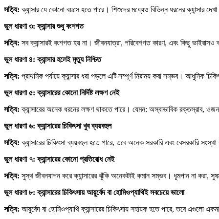
সত্যি:
ক্যান্সার যে কোনো বয়সে হতে পারে। শিশুদের মধ্যেও বিভিন্ন ধরনের ক্যান্সার দেখা
ভুল
ধারণা
৩:
ক্যান্সার
শুধু
বংশগত
সত্যি:
সব ক্যান্সারই বংশগত হয় না। জীবনযাত্রা, পরিবেশগত কারণ, এবং কিছু ভাইরাসও ক
ভুল
ধারণা
৪:
ক্যান্সার
হলেই
মৃত্যু
নিশ্চিত
সত্যি:
প্রাথমিক পর্যায়ে ক্যান্সার ধরা পড়লে এটি সম্পূর্ণ নিরাময় করা সম্ভব। আধুনিক চিক
ভুল
ধারণা
৫:
ক্যান্সারের
কোনো
নির্দিষ্ট
লক্ষণ
নেই
সত্যি:
ক্যান্সারের অনেক ধরনের লক্ষণ থাকতে পারে। যেমন: অস্বাভাবিক রক্তস্রাব, ওজন কমে
ভুল
ধারণা
৬:
ক্যান্সারের
চিকিৎসা
খুব
ব্যয়বহুল
সত্যি:
ক্যান্সারের চিকিৎসা ব্যয়বহুল হতে পারে, তবে অনেক সরকারি এবং বেসরকারি সংস্থা 
ভুল
ধারণা
৭:
ক্যান্সারের
কোনো
প্রতিরোধ
নেই
সত্যি:
সুস্থ জীবনযাপন করে ক্যান্সারের ঝুঁকি অনেকটাই কমান সম্ভব। ধূমপান না করা, সুষম খা
ভুল
ধারণা
৮:
ক্যান্সারের
চিকিৎসায়
আয়ুর্বেদ
বা
হোমিওপ্যাথিই
সবচেয়ে
ভালো
সত্যি:
আয়ুর্বেদ বা হোমিওপ্যাথি ক্যান্সারের চিকিৎসায় সহায়ক হতে পারে, তবে এগুলো একম