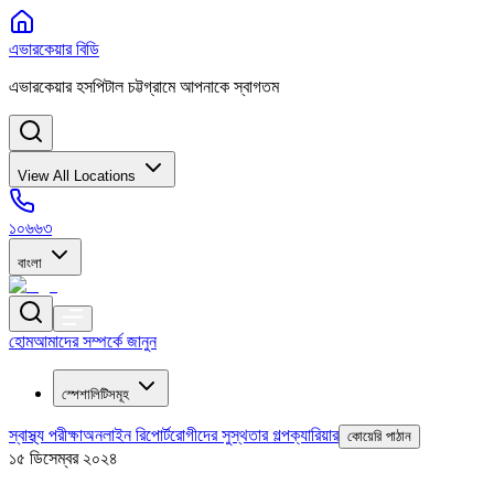
এভারকেয়ার বিডি
এভারকেয়ার হসপিটাল চট্টগ্রামে আপনাকে স্বাগতম
View All Locations
১০৬৬৩
বাংলা
হোম
আমাদের সম্পর্কে জানুন
স্পেশালিটিসমূহ
স্বাস্থ্য পরীক্ষা
অনলাইন রিপোর্ট
রোগীদের সুস্থতার গল্প
ক্যারিয়ার
কোয়েরি পাঠান
১৫ ডিসেম্বর ২০২৪