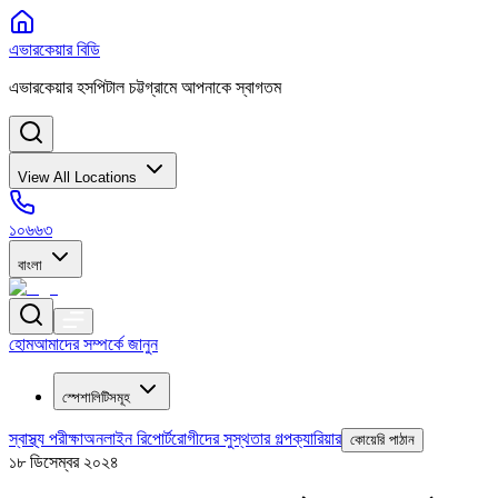
এভারকেয়ার বিডি
এভারকেয়ার হসপিটাল চট্টগ্রামে আপনাকে স্বাগতম
View All Locations
১০৬৬৩
বাংলা
হোম
আমাদের সম্পর্কে জানুন
স্পেশালিটিসমূহ
স্বাস্থ্য পরীক্ষা
অনলাইন রিপোর্ট
রোগীদের সুস্থতার গল্প
ক্যারিয়ার
কোয়েরি পাঠান
১৮ ডিসেম্বর ২০২৪