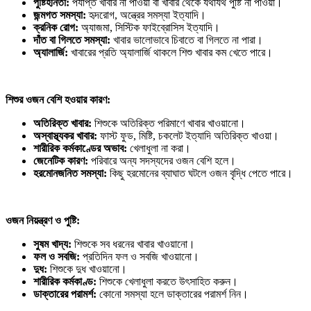
পুষ্টিহীনতা:
পর্যাপ্ত খাবার না পাওয়া বা খাবার থেকে যথাযথ পুষ্টি না পাওয়া।
জন্মগত
সমস্যা:
হৃদরোগ, অন্ত্রের সমস্যা ইত্যাদি।
ক্রনিক
রোগ:
অ্যাজমা, সিস্টিক ফাইব্রোসিস ইত্যাদি।
দাঁত
বা
গিলতে
সমস্যা:
খাবার ভালোভাবে চিবাতে বা গিলতে না পারা।
অ্যালার্জি:
খাবারের প্রতি অ্যালার্জি থাকলে শিশু খাবার কম খেতে পারে।
শিশুর
ওজন
বেশি
হওয়ার
কারণ:
অতিরিক্ত
খাবার:
শিশুকে অতিরিক্ত পরিমাণে খাবার খাওয়ানো।
অস্বাস্থ্যকর
খাবার:
ফাস্ট ফুড, মিষ্টি, চকলেট ইত্যাদি অতিরিক্ত খাওয়া।
শারীরিক
কর্মকাণ্ডের
অভাব:
খেলাধুলা না করা।
জেনেটিক
কারণ:
পরিবারে অন্য সদস্যদের ওজন বেশি হলে।
হরমোনজনিত
সমস্যা:
কিছু হরমোনের ব্যাঘাত ঘটলে ওজন বৃদ্ধি পেতে পারে।
ওজন
নিয়ন্ত্রণ
ও
পুষ্টি:
সুষম
খাদ্য:
শিশুকে সব ধরনের খাবার খাওয়ানো।
ফল
ও
সবজি:
প্রতিদিন ফল ও সবজি খাওয়ানো।
দুধ:
শিশুকে দুধ খাওয়ানো।
শারীরিক
কর্মকাণ্ড:
শিশুকে খেলাধুলা করতে উৎসাহিত করুন।
ডাক্তারের
পরামর্শ:
কোনো সমস্যা হলে ডাক্তারের পরামর্শ নিন।