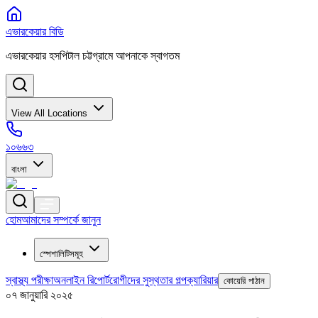
এভারকেয়ার বিডি
এভারকেয়ার হসপিটাল চট্টগ্রামে আপনাকে স্বাগতম
View All Locations
১০৬৬৩
বাংলা
হোম
আমাদের সম্পর্কে জানুন
স্পেশালিটিসমূহ
স্বাস্থ্য পরীক্ষা
অনলাইন রিপোর্ট
রোগীদের সুস্থতার গল্প
ক্যারিয়ার
কোয়েরি পাঠান
০৭ জানুয়ারি ২০২৫