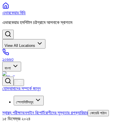
এভারকেয়ার বিডি
এভারকেয়ার হসপিটাল চট্টগ্রামে আপনাকে স্বাগতম
View All Locations
১০৬৬৩
বাংলা
হোম
আমাদের সম্পর্কে জানুন
স্পেশালিটিসমূহ
স্বাস্থ্য পরীক্ষা
অনলাইন রিপোর্ট
রোগীদের সুস্থতার গল্প
ক্যারিয়ার
কোয়েরি পাঠান
১৫ ডিসেম্বর ২০২৪