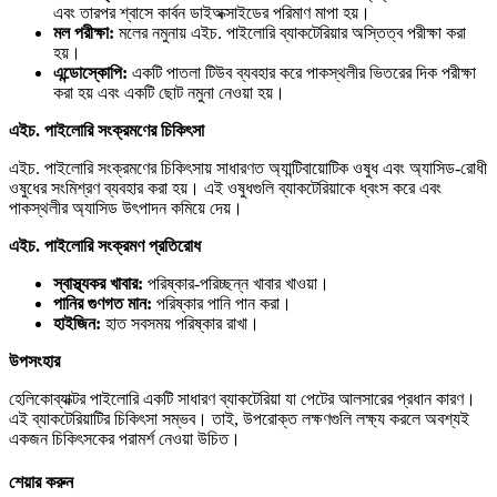
এবং তারপর শ্বাসে কার্বন ডাইঅক্সাইডের পরিমাণ মাপা হয়।
মল
পরীক্ষা:
মলের নমুনায় এইচ. পাইলোরি ব্যাকটেরিয়ার অস্তিত্ব পরীক্ষা করা
হয়।
এন্ডোস্কোপি:
একটি পাতলা টিউব ব্যবহার করে পাকস্থলীর ভিতরের দিক পরীক্ষা
করা হয় এবং একটি ছোট নমুনা নেওয়া হয়।
এইচ.
পাইলোরি
সংক্রমণের
চিকিৎসা
এইচ. পাইলোরি সংক্রমণের চিকিৎসায় সাধারণত অ্যান্টিবায়োটিক ওষুধ এবং অ্যাসিড-রোধী
ওষুধের সংমিশ্রণ ব্যবহার করা হয়। এই ওষুধগুলি ব্যাকটেরিয়াকে ধ্বংস করে এবং
পাকস্থলীর অ্যাসিড উৎপাদন কমিয়ে দেয়।
এইচ.
পাইলোরি
সংক্রমণ
প্রতিরোধ
স্বাস্থ্যকর
খাবার:
পরিষ্কার-পরিচ্ছন্ন খাবার খাওয়া।
পানির
গুণগত
মান:
পরিষ্কার পানি পান করা।
হাইজিন:
হাত সবসময় পরিষ্কার রাখা।
উপসংহার
হেলিকোব্যাক্টর পাইলোরি একটি সাধারণ ব্যাকটেরিয়া যা পেটের আলসারের প্রধান কারণ।
এই ব্যাকটেরিয়াটির চিকিৎসা সম্ভব। তাই, উপরোক্ত লক্ষণগুলি লক্ষ্য করলে অবশ্যই
একজন চিকিৎসকের পরামর্শ নেওয়া উচিত।
শেয়ার করুন