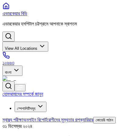
এভারকেয়ার বিডি
এভারকেয়ার হসপিটাল চট্টগ্রামে আপনাকে স্বাগতম
View All Locations
১০৬৬৩
বাংলা
হোম
আমাদের সম্পর্কে জানুন
স্পেশালিটিসমূহ
স্বাস্থ্য পরীক্ষা
অনলাইন রিপোর্ট
রোগীদের সুস্থতার গল্প
ক্যারিয়ার
কোয়েরি পাঠান
৩১ ডিসেম্বর ২০২৪