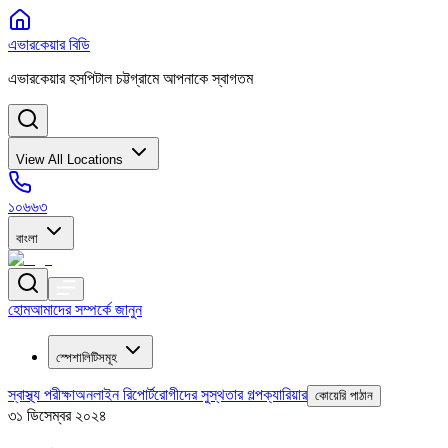
এভারকেয়ার বিডি
এভারকেয়ার হসপিটাল চট্টগ্রামে আপনাকে স্বাগতম
View All Locations
১০৬৬৩
বাংলা
হোম
আমাদের সম্পর্কে জানুন
স্পেশালিটিসমূহ
স্বাস্থ্য পরীক্ষা
অনলাইন রিপোর্ট
রোগীদের সুস্থতার গল্প
ক্যারিয়ার
কোয়েরি পাঠান
৩১ ডিসেম্বর ২০২৪