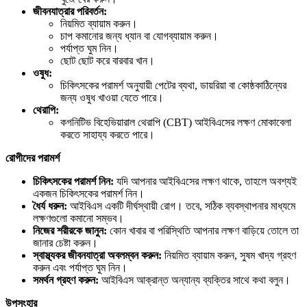
জীবনযাত্রার
পরিবর্তন:
নিয়মিত ব্যায়াম করুন।
চাপ কমানোর জন্য ধ্যান বা যোগব্যায়াম করুন।
পর্যাপ্ত ঘুম নিন।
ছোট ছোট করে বারবার খান।
ওষুধ:
চিকিৎসকের পরামর্শ অনুযায়ী পেটের ব্যথা, ডায়রিয়া বা কোষ্ঠকাঠিন্যের
জন্য ওষুধ খাওয়া যেতে পারে।
থেরাপি:
কগনিটিভ বিহেভিয়ারাল থেরাপি (CBT) আইবিএসের লক্ষণ মোকাবেলা
করতে সাহায্য করতে পারে।
রোগীদের
পরামর্শ
চিকিৎসকের
পরামর্শ
নিন:
যদি আপনার আইবিএসের লক্ষণ থাকে, তাহলে অবশ্যই
একজন চিকিৎসকের পরামর্শ নিন।
ধৈর্য
ধরুন:
আইবিএস একটি দীর্ঘস্থায়ী রোগ। তবে, সঠিক ব্যবস্থাপনার মাধ্যমে
লক্ষণগুলো কমানো সম্ভব।
নিজের
শরীরকে
জানুন:
কোন খাবার বা পরিস্থিতি আপনার লক্ষণ বাড়িয়ে তোলে তা
জানার চেষ্টা করুন।
স্বাস্থ্যকর
জীবনযাত্রা
অবলম্বন
করুন:
নিয়মিত ব্যায়াম করুন, সুষম খাদ্য গ্রহণ
করুন এবং পর্যাপ্ত ঘুম নিন।
সমর্থন
গ্রহণ
করুন:
আইবিএস আক্রান্ত অন্যান্য ব্যক্তির সাথে কথা বলুন।
উপসংহার