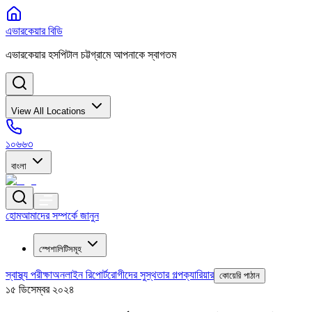
এভারকেয়ার বিডি
এভারকেয়ার হসপিটাল চট্টগ্রামে আপনাকে স্বাগতম
View All Locations
১০৬৬৩
বাংলা
হোম
আমাদের সম্পর্কে জানুন
স্পেশালিটিসমূহ
স্বাস্থ্য পরীক্ষা
অনলাইন রিপোর্ট
রোগীদের সুস্থতার গল্প
ক্যারিয়ার
কোয়েরি পাঠান
১৫ ডিসেম্বর ২০২৪