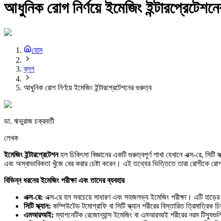
আধুনিক রোগ নির্ণয়ে ইমেজিং ইন্টারপ্রেটেশনে
হোম
ব্লগ
আধুনিক রোগ নির্ণয়ে ইমেজিং ইন্টারপ্রেটেশনের গুরুত্ব
ডা. ঋভুরাজ চক্রবর্তী
লেখক
ইমেজিং
ইন্টারপ্রেটেশন
হল চিকিৎসা বিজ্ঞানের একটি গুরুত্বপূর্ণ শাখা যেখানে এক্স-রে, সি
এবং অস্বাভাবিকতা খুঁজে বের করার চেষ্টা করেন। এই তথ্যের ভিত্তিতে তারা রোগীকে রোগ ন
বিভিন্ন
ধরনের
ইমেজিং
পরীক্ষা
এবং
তাদের
ব্যবহার
এক্স-
রে:
এক্স-রে হল সবচেয়ে সাধারণ এবং সহজলভ্য ইমেজিং পরীক্ষা। এটি হাড়ের
সিটি
স্ক্যান:
কম্পিউটেড টমোগ্রাফি বা সিটি স্ক্যান শরীরের বিস্তারিত ত্রিমাত্রিক 
এমআরআই:
ম্যাগনেটিক রেজোন্যান্স ইমেজিং বা এমআরআই শরীরের নরম টিস্যুগুলি,