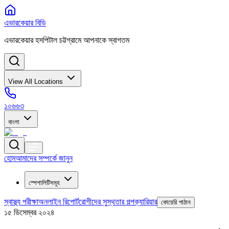
এভারকেয়ার বিডি
এভারকেয়ার হসপিটাল চট্টগ্রামে আপনাকে স্বাগতম
View All Locations
১০৬৬৩
বাংলা
হোম
আমাদের সম্পর্কে জানুন
স্পেশালিটিসমূহ
স্বাস্থ্য পরীক্ষা
অনলাইন রিপোর্ট
রোগীদের সুস্থতার গল্প
ক্যারিয়ার
কোয়েরি পাঠান
১৫ ডিসেম্বর ২০২৪