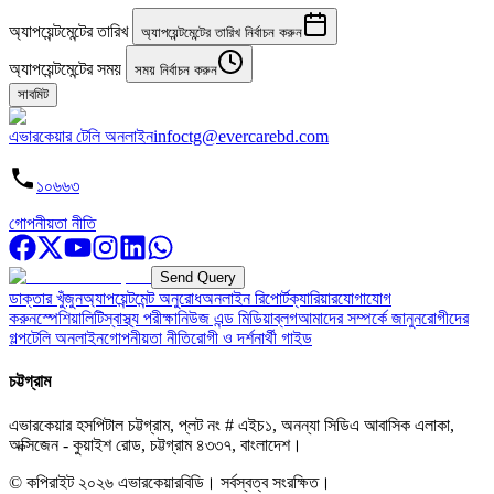
অ্যাপয়েন্টমেন্টের তারিখ
অ্যাপয়েন্টমেন্টের তারিখ নির্বাচন করুন
অ্যাপয়েন্টমেন্টের সময়
সময় নির্বাচন করুন
সাবমিট
এভারকেয়ার টেলি অনলাইন
infoctg@evercarebd.com
১০৬৬৩
গোপনীয়তা নীতি
Send Query
ডাক্তার খুঁজুন
অ্যাপয়েন্টমেন্ট অনুরোধ
অনলাইন রিপোর্ট
ক্যারিয়ার
যোগাযোগ
করুন
স্পেশিয়ালিটি
স্বাস্থ্য পরীক্ষা
নিউজ এন্ড মিডিয়া
ব্লগ
আমাদের সম্পর্কে জানুন
রোগীদের
গল্প
টেলি অনলাইন
গোপনীয়তা নীতি
রোগী ও দর্শনার্থী গাইড
চট্টগ্রাম
এভারকেয়ার হসপিটাল চট্টগ্রাম, প্লট নং # এইচ১, অনন্যা সিডিএ আবাসিক এলাকা,
অক্সিজেন - কুয়াইশ রোড, চট্টগ্রাম ৪৩৩৭, বাংলাদেশ।
© কপিরাইট
২০২৬
এভারকেয়ারবিডি।
সর্বস্বত্ব সংরক্ষিত।