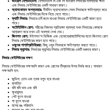
ভাইরাল
হেপাটাইটিস:
হেপাটাইটিস বি এবং সি ভাইরাস লিভারের দীর্ঘস্থায়ী ক্ষতি
এবং লিভার ফেইলিউরের একটি সাধারণ কারণ।
অ্যালকোহল
অপব্যবহার:
দীর্ঘদিন অ্যালকোহল সেবন লিভারকে ক্ষতিগ্রস্ত করে
এবং লিভার ফেইলিউরের দিকে নিয়ে যেতে পারে।
ফ্যাটি
লিভার:
লিভারে চর্বি জমে যাওয়া লিভার ফেইলিউরের একটি কারণ হতে
পারে।
অটোইমিউন
রোগ:
শরীরের নিজস্ব প্রতিরক্ষা ব্যবস্থা যখন লিভারের কোষকে
আক্রমণ করে তখন এই অবস্থা দেখা দেয়।
জিনগত
রোগ:
উইলসন’স ডিজিজ এবং হেমোক্রোমাটোসিসের মতো জিনগত রোগ
লিভার ফেইলিউরের কারণ হতে পারে।
ওষুধের
পার্শ্বপ্রতিক্রিয়া:
কিছু ওষুধ লিভারকে ক্ষতিগ্রস্ত করতে পারে।
লিভার
ক্যান্সার:
লিভারের ক্যান্সার লিভার ফেইলিউরের একটি গুরুতর কারণ।
লিভার
ফেইলিউরের
লক্ষণ
লিভার ফেইলিউরের লক্ষণগুলি কারণ এবং রোগের তীব্রতার উপর নির্ভর করে। সাধারণ
লক্ষণগুলি হল:
জন্ডিস: চোখ এবং ত্বক হলুদ হয়ে যাওয়া
ক্লান্তি
বমি বমি ভাব এবং বমি
ক্ষুধামান্দ্য
পেট ফুলে যাওয়া
পা ফুলে যাওয়া
মলের রঙ পরিবর্তন
মূত্রের রঙ গাঢ় হয়ে যাওয়া