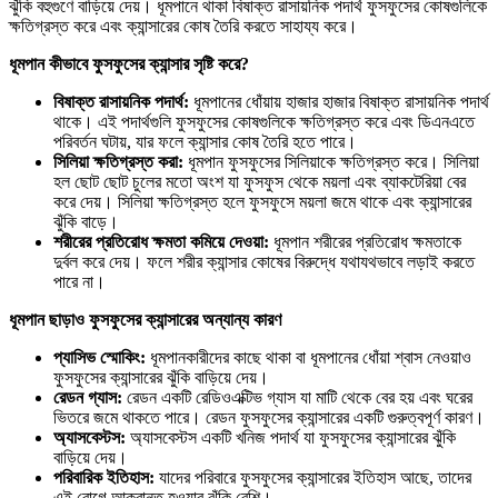
ঝুঁকি বহুগুণে বাড়িয়ে দেয়। ধূমপানে থাকা বিষাক্ত রাসায়নিক পদার্থ ফুসফুসের কোষগুলিকে
ক্ষতিগ্রস্ত করে এবং ক্যান্সারের কোষ তৈরি করতে সাহায্য করে।
ধূমপান
কীভাবে
ফুসফুসের
ক্যান্সার
সৃষ্টি
করে?
বিষাক্ত
রাসায়নিক
পদার্থ:
ধূমপানের ধোঁয়ায় হাজার হাজার বিষাক্ত রাসায়নিক পদার্থ
থাকে। এই পদার্থগুলি ফুসফুসের কোষগুলিকে ক্ষতিগ্রস্ত করে এবং ডিএনএতে
পরিবর্তন ঘটায়, যার ফলে ক্যান্সার কোষ তৈরি হতে পারে।
সিলিয়া
ক্ষতিগ্রস্ত
করা:
ধূমপান ফুসফুসের সিলিয়াকে ক্ষতিগ্রস্ত করে। সিলিয়া
হল ছোট ছোট চুলের মতো অংশ যা ফুসফুস থেকে ময়লা এবং ব্যাকটেরিয়া বের
করে দেয়। সিলিয়া ক্ষতিগ্রস্ত হলে ফুসফুসে ময়লা জমে থাকে এবং ক্যান্সারের
ঝুঁকি বাড়ে।
শরীরের
প্রতিরোধ
ক্ষমতা
কমিয়ে
দেওয়া:
ধূমপান শরীরের প্রতিরোধ ক্ষমতাকে
দুর্বল করে দেয়। ফলে শরীর ক্যান্সার কোষের বিরুদ্ধে যথাযথভাবে লড়াই করতে
পারে না।
ধূমপান
ছাড়াও
ফুসফুসের
ক্যান্সারের
অন্যান্য
কারণ
প্যাসিভ
স্মোকিং:
ধূমপানকারীদের কাছে থাকা বা ধূমপানের ধোঁয়া শ্বাস নেওয়াও
ফুসফুসের ক্যান্সারের ঝুঁকি বাড়িয়ে দেয়।
রেডন
গ্যাস:
রেডন একটি রেডিওএক্টিভ গ্যাস যা মাটি থেকে বের হয় এবং ঘরের
ভিতরে জমে থাকতে পারে। রেডন ফুসফুসের ক্যান্সারের একটি গুরুত্বপূর্ণ কারণ।
অ্যাসবেস্টস:
অ্যাসবেস্টস একটি খনিজ পদার্থ যা ফুসফুসের ক্যান্সারের ঝুঁকি
বাড়িয়ে দেয়।
পরিবারিক
ইতিহাস:
যাদের পরিবারে ফুসফুসের ক্যান্সারের ইতিহাস আছে, তাদের
এই রোগে আক্রান্ত হওয়ার ঝুঁকি বেশি।