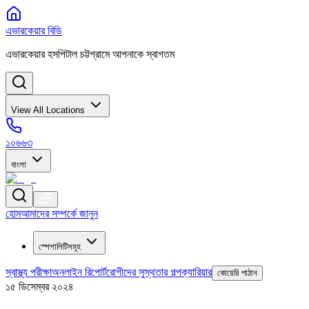
এভারকেয়ার বিডি
এভারকেয়ার হসপিটাল চট্টগ্রামে আপনাকে স্বাগতম
View All Locations
১০৬৬৩
বাংলা
হোম
আমাদের সম্পর্কে জানুন
স্পেশালিটিসমূহ
স্বাস্থ্য পরীক্ষা
অনলাইন রিপোর্ট
রোগীদের সুস্থতার গল্প
ক্যারিয়ার
কোয়েরি পাঠান
১৫ ডিসেম্বর ২০২৪