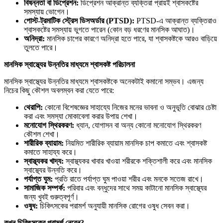
বিষন্নতা বা ডিপ্রেশন:
ডিপ্রেশন আক্রান্ত ব্যক্তিরা প্রায়ই শ্বাসকষ্টের
সমস্যায় ভোগেন।
পোস্ট-
ট্রমাটিক
স্ট্রেস
ডিসঅর্ডার (PTSD):
PTSD-এ আক্রান্ত ব্যক্তিরাও
শ্বাসকষ্টের সমস্যায় ভুগতে পারেন (কোন বড় ধরণের মানসিক আঘাত)।
অনিদ্রা:
মানসিক চাপের কারণে অনিদ্রা হতে পারে, যা শ্বাসকষ্টকে আরও বাড়িয়ে
তুলতে পারে।
মানসিক
স্বাস্থ্যের
উন্নতির
মাধ্যমে
শ্বাসকষ্ট
পরিচালনা
মানসিক স্বাস্থ্যের উন্নতির মাধ্যমে শ্বাসকষ্টকে অনেকটাই কমানো সম্ভব। এজন্য
নিচের কিছু কৌশল অবলম্বন করা যেতে পারে:
থেরাপি:
কোনো বিশেষজ্ঞের সাহায্যে নিজের মনের ভাবনা ও অনুভূতি বোঝার চেষ্টা
করা এবং সমস্যা মোকাবেলা করার উপায় শেখা।
মনোযোগ
স্থিরকরণ:
ধ্যান, যোগাসন বা অন্য কোনো মনোযোগ স্থিরকরণ
কৌশল শেখা।
শারীরিক
ব্যায়াম:
নিয়মিত শারীরিক ব্যায়াম মানসিক চাপ কমাতে এবং শ্বাসকষ্ট
কমাতে সাহায্য করে।
স্বাস্থ্যকর
খাদ্য:
স্বাস্থ্যকর খাবার খাওয়া শরীরকে শক্তিশালী করে এবং মানসিক
স্বাস্থ্যের উন্নতি করে।
পর্যাপ্ত
ঘুম:
প্রতি রাতে পর্যাপ্ত ঘুম পাওয়া শরীর এবং মনকে সতেজ রাখে।
সামাজিক
সম্পর্ক:
পরিবার এবং বন্ধুদের সাথে সময় কাটানো মানসিক স্বাস্থ্যের
জন্য খুবই গুরুত্বপূর্ণ।
ওষুধ:
চিকিৎসকের পরামর্শ অনুযায়ী মানসিক রোগের ওষুধ সেবন করা।
কখন
চিকিৎসকের
পরামর্শ
নেবেন?