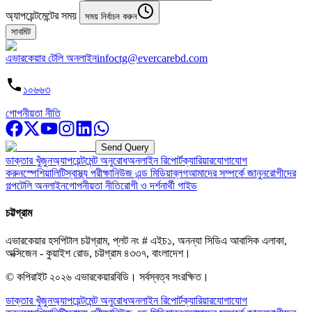
অ্যাপয়েন্টমেন্টের সময়
সময় নির্বাচন করুন
সাবমিট
এভারকেয়ার টেলি অনলাইন
infoctg@evercarebd.com
১০৬৬৩
গোপনীয়তা নীতি
Send Query
ডাক্তার খুঁজুন
অ্যাপয়েন্টমেন্ট অনুরোধ
অনলাইন রিপোর্ট
ক্যারিয়ার
যোগাযোগ
করুন
স্পেশিয়ালিটি
স্বাস্থ্য পরীক্ষা
নিউজ এন্ড মিডিয়া
ব্লগ
আমাদের সম্পর্কে জানুন
রোগীদের
গল্প
টেলি অনলাইন
গোপনীয়তা নীতি
রোগী ও দর্শনার্থী গাইড
চট্টগ্রাম
এভারকেয়ার হসপিটাল চট্টগ্রাম, প্লট নং # এইচ১, অনন্যা সিডিএ আবাসিক এলাকা,
অক্সিজেন - কুয়াইশ রোড, চট্টগ্রাম ৪৩৩৭, বাংলাদেশ।
© কপিরাইট
২০২৬
এভারকেয়ারবিডি।
সর্বস্বত্ব সংরক্ষিত।
ডাক্তার খুঁজুন
অ্যাপয়েন্টমেন্ট অনুরোধ
অনলাইন রিপোর্ট
ক্যারিয়ার
যোগাযোগ