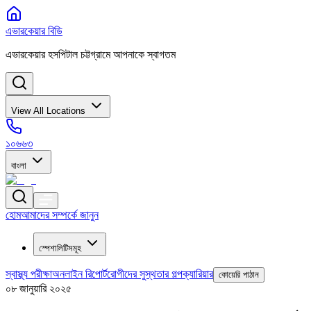
এভারকেয়ার বিডি
এভারকেয়ার হসপিটাল চট্টগ্রামে আপনাকে স্বাগতম
View All Locations
১০৬৬৩
বাংলা
হোম
আমাদের সম্পর্কে জানুন
স্পেশালিটিসমূহ
স্বাস্থ্য পরীক্ষা
অনলাইন রিপোর্ট
রোগীদের সুস্থতার গল্প
ক্যারিয়ার
কোয়েরি পাঠান
০৮ জানুয়ারি ২০২৫