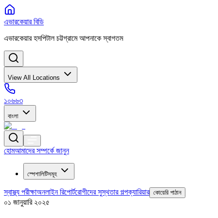
এভারকেয়ার বিডি
এভারকেয়ার হসপিটাল চট্টগ্রামে আপনাকে স্বাগতম
View All Locations
১০৬৬৩
বাংলা
হোম
আমাদের সম্পর্কে জানুন
স্পেশালিটিসমূহ
স্বাস্থ্য পরীক্ষা
অনলাইন রিপোর্ট
রোগীদের সুস্থতার গল্প
ক্যারিয়ার
কোয়েরি পাঠান
০১ জানুয়ারি ২০২৫