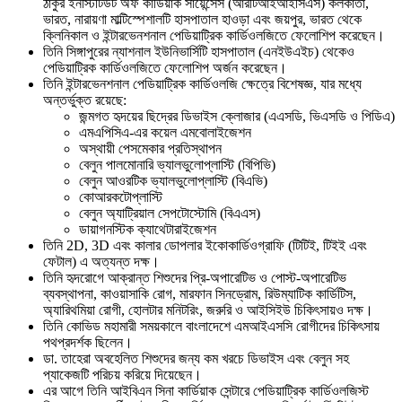
ঠাকুর ইনস্টিটিউট অফ কার্ডিয়াক সায়েন্সেস (আরটিআইআইসিএস) কলকাতা,
ভারত, নারায়ণা মাল্টিস্পেশালটি হাসপাতাল হাওড়া এবং জয়পুর, ভারত থেকে
ক্লিনিকাল ও ইন্টারভেনশনাল পেডিয়াট্রিক কার্ডিওলজিতে ফেলোশিপ করেছেন।
তিনি সিঙ্গাপুরের ন্যাশনাল ইউনিভার্সিটি হাসপাতাল (এনইউএইচ) থেকেও
পেডিয়াট্রিক কার্ডিওলজিতে ফেলোশিপ অর্জন করেছেন।
তিনি ইন্টারভেনশনাল পেডিয়াট্রিক কার্ডিওলজি ক্ষেত্রে বিশেষজ্ঞ, যার মধ্যে
অন্তর্ভুক্ত রয়েছে:
জন্মগত হৃদয়ের ছিদ্রের ডিভাইস ক্লোজার (এএসডি, ভিএসডি ও পিডিএ)
এমএপিসিএ-এর কয়েল এমবোলাইজেশন
অস্থায়ী পেসমেকার প্রতিস্থাপন
বেলুন পালমোনারি ভ্যালভুলোপ্লাস্টি (বিপিভি)
বেলুন আওরটিক ভ্যালভুলোপ্লাস্টি (বিএভি)
কোআরকটোপ্লাস্টি
বেলুন অ্যাট্রিয়াল সেপটোস্টোমি (বিএএস)
ডায়াগনস্টিক ক্যাথেটারাইজেশন
তিনি 2D, 3D এবং কালার ডোপলার ইকোকার্ডিওগ্রাফি (টিটিই, টিইই এবং
ফেটাল) এ অত্যন্ত দক্ষ।
তিনি হৃদরোগে আক্রান্ত শিশুদের প্রি-অপারেটিভ ও পোস্ট-অপারেটিভ
ব্যবস্থাপনা, কাওয়াসাকি রোগ, মারফান সিনড্রোম, রিউম্যাটিক কার্ডিটিস,
অ্যারিথমিয়া রোগী, হোলটার মনিটরিং, জরুরি ও আইসিইউ চিকিৎসায়ও দক্ষ।
তিনি কোভিড মহামারী সময়কালে বাংলাদেশে এমআইএসসি রোগীদের চিকিৎসায়
পথপ্রদর্শক ছিলেন।
ডা. তাহেরা অবহেলিত শিশুদের জন্য কম খরচে ডিভাইস এবং বেলুন সহ
প্যাকেজটি পরিচয় করিয়ে দিয়েছেন।
এর আগে তিনি আইবিএন সিনা কার্ডিয়াক সেন্টারে পেডিয়াট্রিক কার্ডিওলজিস্ট