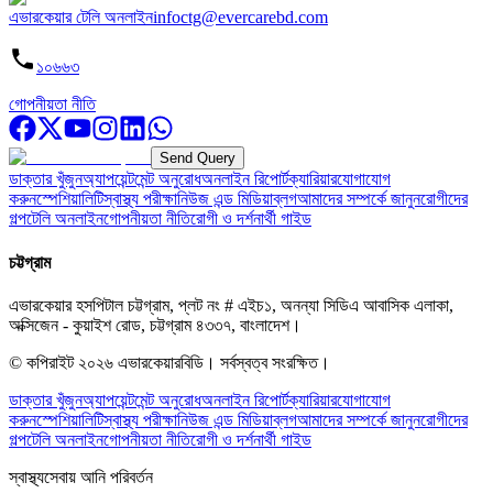
এভারকেয়ার টেলি অনলাইন
infoctg@evercarebd.com
১০৬৬৩
গোপনীয়তা নীতি
Send Query
ডাক্তার খুঁজুন
অ্যাপয়েন্টমেন্ট অনুরোধ
অনলাইন রিপোর্ট
ক্যারিয়ার
যোগাযোগ
করুন
স্পেশিয়ালিটি
স্বাস্থ্য পরীক্ষা
নিউজ এন্ড মিডিয়া
ব্লগ
আমাদের সম্পর্কে জানুন
রোগীদের
গল্প
টেলি অনলাইন
গোপনীয়তা নীতি
রোগী ও দর্শনার্থী গাইড
চট্টগ্রাম
এভারকেয়ার হসপিটাল চট্টগ্রাম, প্লট নং # এইচ১, অনন্যা সিডিএ আবাসিক এলাকা,
অক্সিজেন - কুয়াইশ রোড, চট্টগ্রাম ৪৩৩৭, বাংলাদেশ।
© কপিরাইট
২০২৬
এভারকেয়ারবিডি।
সর্বস্বত্ব সংরক্ষিত।
ডাক্তার খুঁজুন
অ্যাপয়েন্টমেন্ট অনুরোধ
অনলাইন রিপোর্ট
ক্যারিয়ার
যোগাযোগ
করুন
স্পেশিয়ালিটি
স্বাস্থ্য পরীক্ষা
নিউজ এন্ড মিডিয়া
ব্লগ
আমাদের সম্পর্কে জানুন
রোগীদের
গল্প
টেলি অনলাইন
গোপনীয়তা নীতি
রোগী ও দর্শনার্থী গাইড
স্বাস্থ্যসেবায় আনি পরিবর্তন