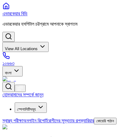
এভারকেয়ার বিডি
এভারকেয়ার হসপিটাল চট্টগ্রামে আপনাকে স্বাগতম
View All Locations
১০৬৬৩
বাংলা
হোম
আমাদের সম্পর্কে জানুন
স্পেশালিটিসমূহ
স্বাস্থ্য পরীক্ষা
অনলাইন রিপোর্ট
রোগীদের সুস্থতার গল্প
ক্যারিয়ার
কোয়েরি পাঠান