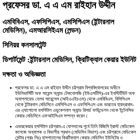
প্রফেসর ডা. এ এ এম রাইহান উদ্দীন
এমবিবিএস, এফসিপিএস, এমসিপিএস (ইন্টারনাল
মেডিসিন), এমআরসিইএম (লন্ডন)
সিনিয়র কনসালটেন্ট
ডিপার্টমেন্ট
:
ইন্টারনাল মেডিসিন, ক্রিটিক্যাল কেয়ার ইউনিট
দক্ষতা ও অভিজ্ঞতা
প্রফেসর ডা. এ এ এম রাইহান উদ্দীন চট্টগ্রাম বিশ্ববিদ্যালয়ের অধীনে
ইউনিভার্সিটি অফ সায়েন্স অ্যান্ড টেকনোলজি (ইউএসটিসি)-এর ইনস্টিটিউট অফ
অ্যাপ্লায়েড হেলথ সায়েন্সেস (আইএএইচএস) থেকে এমবিবিএস, বিসিপিএস
থেকে ইন্টারনাল মেডিসিনে এমসিপিএস ও এফসিপিএস এবং ভারতের হায়দ্রাবাদ-
এর এ্যাপোলো হসপিটাল এডুকেশনাল অ্যান্ড রিসার্চ ফাউন্ডেশন থেকে ইন্টেনসিভ
কেয়ার মেডিসিনে এফআইসিএম সম্পন্ন করেন।
এভারকেয়ার হসপিটাল চট্টগ্রাম-এ যোগদানের পূর্বে তিনি বিজিসি ট্রাস্ট মেডিকেল
কলেজে অধ্যাপক ও বিভাগীয় প্রধান (মেডিসিন বিভাগ) এবং চট্টগ্রামে মেডিকেল
সেন্টার (প্রাঃ লিঃ) হাসপাতালের ক্রিটিক্যাল কেয়ার মেডিসিন ইউনিটের ও