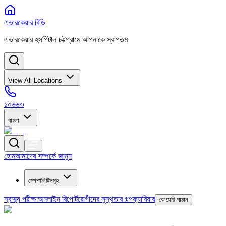
এভারকেয়ার বিডি
এভারকেয়ার হসপিটাল চট্টগ্রামে আপনাকে স্বাগতম
View All Locations
১০৬৬৩
বাংলা
হোম
আমাদের সম্পর্কে জানুন
স্পেশালিটিসমূহ
স্বাস্থ্য পরীক্ষা
অনলাইন রিপোর্ট
রোগীদের সুস্থতার গল্প
ক্যারিয়ার
কোয়েরি পাঠান