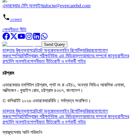
এভারকেয়ার টেলি অনলাইন
infoctg@evercarebd.com
১০৬৬৩
গোপনীয়তা নীতি
Send Query
ডাক্তার খুঁজুন
অ্যাপয়েন্টমেন্ট অনুরোধ
অনলাইন রিপোর্ট
ক্যারিয়ার
যোগাযোগ
করুন
স্পেশিয়ালিটি
স্বাস্থ্য পরীক্ষা
নিউজ এন্ড মিডিয়া
ব্লগ
আমাদের সম্পর্কে জানুন
রোগীদের
গল্প
টেলি অনলাইন
গোপনীয়তা নীতি
রোগী ও দর্শনার্থী গাইড
চট্টগ্রাম
এভারকেয়ার হসপিটাল চট্টগ্রাম, প্লট নং # এইচ১, অনন্যা সিডিএ আবাসিক এলাকা,
অক্সিজেন - কুয়াইশ রোড, চট্টগ্রাম ৪৩৩৭, বাংলাদেশ।
© কপিরাইট
২০২৬
এভারকেয়ারবিডি।
সর্বস্বত্ব সংরক্ষিত।
ডাক্তার খুঁজুন
অ্যাপয়েন্টমেন্ট অনুরোধ
অনলাইন রিপোর্ট
ক্যারিয়ার
যোগাযোগ
করুন
স্পেশিয়ালিটি
স্বাস্থ্য পরীক্ষা
নিউজ এন্ড মিডিয়া
ব্লগ
আমাদের সম্পর্কে জানুন
রোগীদের
গল্প
টেলি অনলাইন
গোপনীয়তা নীতি
রোগী ও দর্শনার্থী গাইড
স্বাস্থ্যসেবায় আনি পরিবর্তন