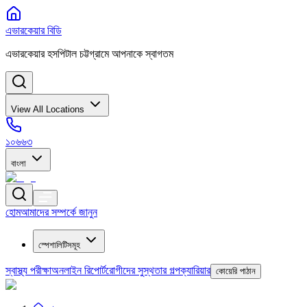
এভারকেয়ার বিডি
এভারকেয়ার হসপিটাল চট্টগ্রামে আপনাকে স্বাগতম
View All Locations
১০৬৬৩
বাংলা
হোম
আমাদের সম্পর্কে জানুন
স্পেশালিটিসমূহ
স্বাস্থ্য পরীক্ষা
অনলাইন রিপোর্ট
রোগীদের সুস্থতার গল্প
ক্যারিয়ার
কোয়েরি পাঠান