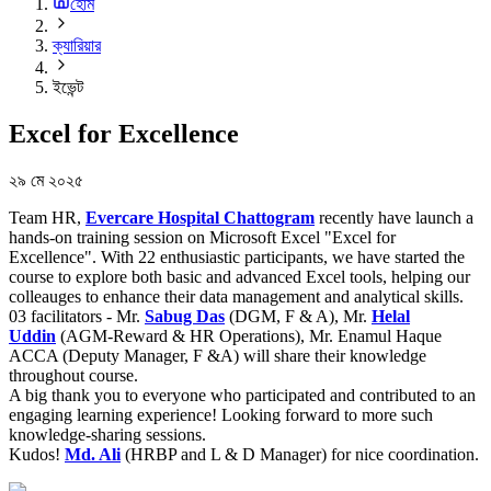
হোম
ক্যারিয়ার
ইভেন্ট
Excel for Excellence
২৯ মে ২০২৫
Team HR,
Evercare Hospital Chattogram
recently have launch a
hands-on training session on Microsoft Excel "Excel for
Excellence". With 22 enthusiastic participants, we have started the
course to explore both basic and advanced Excel tools, helping our
colleauges to enhance their data management and analytical skills.
03 facilitators - Mr.
Sabug Das
(DGM, F & A), Mr.
Helal
Uddin
(AGM-Reward & HR Operations), Mr. Enamul Haque
ACCA (Deputy Manager, F &A) will share their knowledge
throughout course.
A big thank you to everyone who participated and contributed to an
engaging learning experience! Looking forward to more such
knowledge-sharing sessions.
Kudos!
Md. Ali
(HRBP and L & D Manager) for nice coordination.