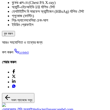
বুকের এক্স-রে (Chest PA X-ray)
অ্যান্টি-এইচআইভি I/II র্যাপিড টেস্ট
হেপাটাইটিস বি সারফেস অ্যান্টিজেন (HBsAg) র্যাপিড টেস্ট
গ্লূকোজ (ফাস্টিং)
প্রি-অ্যানেসথেসিয়া চেক-আপ
ইউরিন প্রোফাইল
বুক করুন
আরও সহযোগিতা ও তথ্যের জন্য
কল করুন
১০৬৬৩
শেয়ার করুন
সকল প্যাকেজে সমূহ
এভারকেয়ার টেলি অনলাইন
infoctg@evercarebd.com