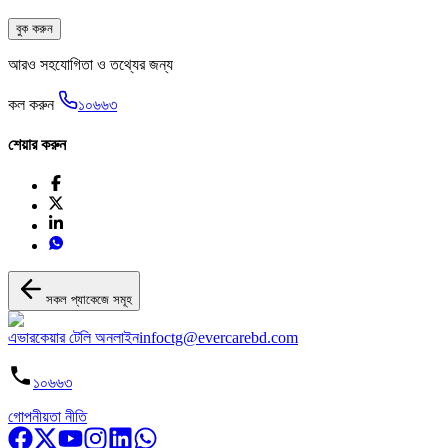
বুক করুন
আরও সহযোগিতা ও তথ্যের জন্য
কল করুন
১০৬৬৩
শেয়ার করুন
সকল প্যাকেজে সমূহ
এভারকেয়ার টেলি অনলাইন
infoctg@evercarebd.com
১০৬৬৩
গোপনীয়তা নীতি