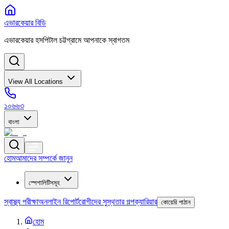
এভারকেয়ার বিডি
এভারকেয়ার হসপিটাল চট্টগ্রামে আপনাকে স্বাগতম
View All Locations
১০৬৬৩
বাংলা
হোম
আমাদের সম্পর্কে জানুন
স্পেশালিটিসমূহ
স্বাস্থ্য পরীক্ষা
অনলাইন রিপোর্ট
রোগীদের সুস্থতার গল্প
ক্যারিয়ার
কোয়েরি পাঠান
হোম