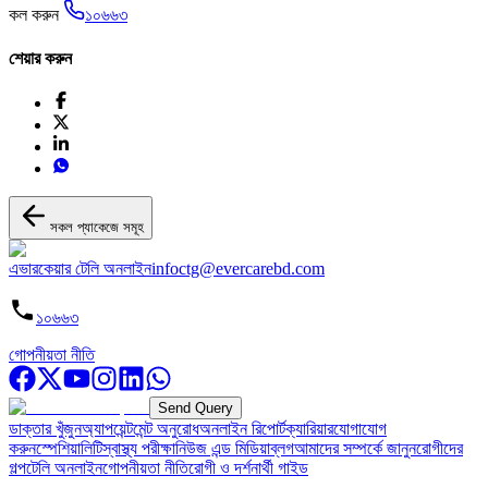
কল করুন
১০৬৬৩
শেয়ার করুন
সকল প্যাকেজে সমূহ
এভারকেয়ার টেলি অনলাইন
infoctg@evercarebd.com
১০৬৬৩
গোপনীয়তা নীতি
Send Query
ডাক্তার খুঁজুন
অ্যাপয়েন্টমেন্ট অনুরোধ
অনলাইন রিপোর্ট
ক্যারিয়ার
যোগাযোগ
করুন
স্পেশিয়ালিটি
স্বাস্থ্য পরীক্ষা
নিউজ এন্ড মিডিয়া
ব্লগ
আমাদের সম্পর্কে জানুন
রোগীদের
গল্প
টেলি অনলাইন
গোপনীয়তা নীতি
রোগী ও দর্শনার্থী গাইড