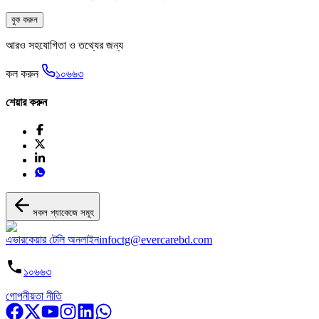
বুক করুন
আরও সহযোগিতা ও তথ্যের জন্য
কল করুন
১০৬৬৩
শেয়ার করুন
সকল প্যাকেজে সমূহ
এভারকেয়ার টেলি অনলাইন
infoctg@evercarebd.com
১০৬৬৩
গোপনীয়তা নীতি