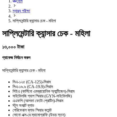
হোম
স্বাস্থ্য পরীক্ষা
সাপ্লিমেন্টারি ক্যান্সার চেক - মহিলা
সাপ্লিমেন্টারি ক্যান্সার চেক - মহিলা
১৩,০০০ টাকা
প্যাকেজ নির্বাচন করুন
সাপ্লিমেন্টারি ক্যান্সার চেক - মহিলা
সিএ-১২৫ (CA-125)-সিরাম
সিএ-১৯.৯ (CA-19.9)-সিরাম
সিইএ (কার্সিনো এমব্রায়োনিক অ্যান্টিজেন)-সিরাম
সাইটোলজি প্যাপ স্মিয়ার (GYN-সাইটোলজি)
এএফপি (আলফা ফেটো প্রোটিন)-সিরাম
স্টূল অকাল্ট ব্লাড
পেরিফেরাল ব্লাড স্মিয়ার কমেন্ট
সোনো এক্স-রে ম্যামোগ্রাফি (উভয় স্তন)