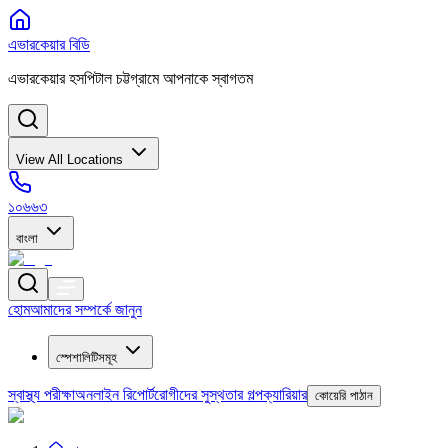
এভারকেয়ার বিডি
এভারকেয়ার হসপিটাল চট্টগ্রামে আপনাকে স্বাগতম
View All Locations
১০৬৬৩
বাংলা
হোম
আমাদের সম্পর্কে জানুন
স্পেশালিটিসমূহ
স্বাস্থ্য পরীক্ষা
অনলাইন রিপোর্ট
রোগীদের সুস্থতার গল্প
ক্যারিয়ার
কোয়েরি পাঠান