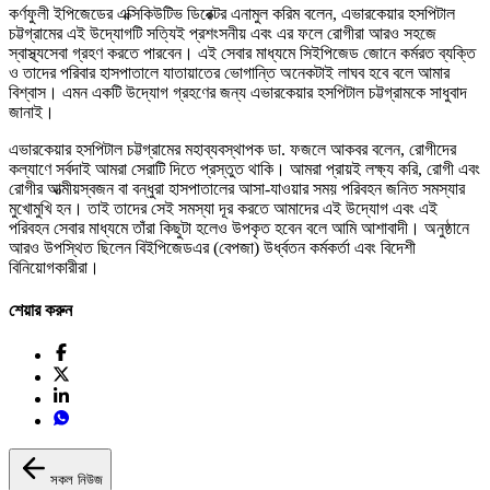
কর্ণফুলী ইপিজেডের এক্সিকিউটিভ ডিরেক্টর এনামুল করিম বলেন, এভারকেয়ার হসপিটাল
চট্টগ্রামের এই উদ্যোগটি সত্যিই প্রশংসনীয় এবং এর ফলে রোগীরা আরও সহজে
স্বাস্থ্যসেবা গ্রহণ করতে পারবেন। এই সেবার মাধ্যমে সিইপিজেড জোনে কর্মরত ব্যক্তি
ও তাদের পরিবার হাসপাতালে যাতায়াতের ভোগান্তি অনেকটাই লাঘব হবে বলে আমার
বিশ্বাস। এমন একটি উদ্যোগ গ্রহণের জন্য এভারকেয়ার হসপিটাল চট্টগ্রামকে সাধুবাদ
জানাই।
এভারকেয়ার হসপিটাল চট্টগ্রামের মহাব্যবস্থাপক ডা. ফজলে আকবর বলেন, রোগীদের
কল্যাণে সর্বদাই আমরা সেরাটি দিতে প্রস্তুত থাকি। আমরা প্রায়ই লক্ষ্য করি, রোগী এবং
রোগীর আত্মীয়স্বজন বা বন্ধুরা হাসপাতালের আসা-যাওয়ার সময় পরিবহন জনিত সমস্যার
মুখোমুখি হন। তাই তাদের সেই সমস্যা দূর করতে আমাদের এই উদ্যোগ এবং এই
পরিবহন সেবার মাধ্যমে তাঁরা কিছুটা হলেও উপকৃত হবেন বলে আমি আশাবাদী। অনুষ্ঠানে
আরও উপস্থিত ছিলেন বিইপিজেডএর (বেপজা) উর্ধ্বতন কর্মকর্তা এবং বিদেশী
বিনিয়োগকারীরা।
শেয়ার করুন
সকল নিউজ