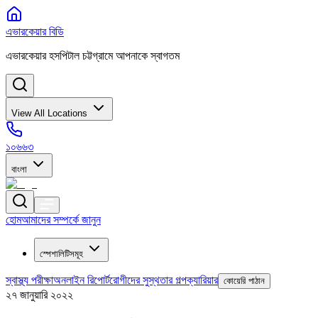
এভারকেয়ার বিডি
এভারকেয়ার হসপিটাল চট্টগ্রামে আপনাকে স্বাগতম
View All Locations
১০৬৬৩
বাংলা
হোম
আমাদের সম্পর্কে জানুন
স্পেশালিটিসমূহ
স্বাস্থ্য পরীক্ষা
অনলাইন রিপোর্ট
রোগীদের সুস্থতার গল্প
ক্যারিয়ার
কোয়েরি পাঠান
২৭ জানুয়ারি ২০২২