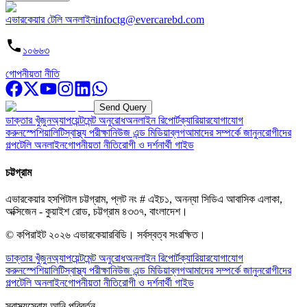
এভারকেয়ার টেলি অনলাইন
infoctg@evercarebd.com
১০৬৬৩
গোপনীয়তা নীতি
Send Query
ডাক্তার খুঁজুন
অ্যাপয়েন্টমেন্ট অনুরোধ
অনলাইন রিপোর্ট
ক্যারিয়ার
যোগাযোগ
করুন
স্পেশিয়ালিটি
স্বাস্থ্য পরীক্ষা
নিউজ এন্ড মিডিয়া
ব্লগ
আমাদের সম্পর্কে জানুন
রোগীদের
গল্প
টেলি অনলাইন
গোপনীয়তা নীতি
রোগী ও দর্শনার্থী গাইড
চট্টগ্রাম
এভারকেয়ার হসপিটাল চট্টগ্রাম, প্লট নং # এইচ১, অনন্যা সিডিএ আবাসিক এলাকা,
অক্সিজেন - কুয়াইশ রোড, চট্টগ্রাম ৪৩৩৭, বাংলাদেশ।
© কপিরাইট
২০২৬
এভারকেয়ারবিডি।
সর্বস্বত্ব সংরক্ষিত।
ডাক্তার খুঁজুন
অ্যাপয়েন্টমেন্ট অনুরোধ
অনলাইন রিপোর্ট
ক্যারিয়ার
যোগাযোগ
করুন
স্পেশিয়ালিটি
স্বাস্থ্য পরীক্ষা
নিউজ এন্ড মিডিয়া
ব্লগ
আমাদের সম্পর্কে জানুন
রোগীদের
গল্প
টেলি অনলাইন
গোপনীয়তা নীতি
রোগী ও দর্শনার্থী গাইড
স্বাস্থ্যসেবায় আনি পরিবর্তন