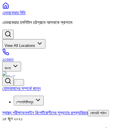
এভারকেয়ার বিডি
এভারকেয়ার হসপিটাল চট্টগ্রামে আপনাকে স্বাগতম
View All Locations
১০৬৬৩
বাংলা
হোম
আমাদের সম্পর্কে জানুন
স্পেশালিটিসমূহ
স্বাস্থ্য পরীক্ষা
অনলাইন রিপোর্ট
রোগীদের সুস্থতার গল্প
ক্যারিয়ার
কোয়েরি পাঠান
১৫ জুন ২০২১