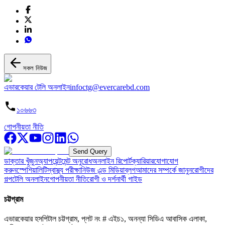
সকল নিউজ
এভারকেয়ার টেলি অনলাইন
infoctg@evercarebd.com
১০৬৬৩
গোপনীয়তা নীতি
Send Query
ডাক্তার খুঁজুন
অ্যাপয়েন্টমেন্ট অনুরোধ
অনলাইন রিপোর্ট
ক্যারিয়ার
যোগাযোগ
করুন
স্পেশিয়ালিটি
স্বাস্থ্য পরীক্ষা
নিউজ এন্ড মিডিয়া
ব্লগ
আমাদের সম্পর্কে জানুন
রোগীদের
গল্প
টেলি অনলাইন
গোপনীয়তা নীতি
রোগী ও দর্শনার্থী গাইড
চট্টগ্রাম
এভারকেয়ার হসপিটাল চট্টগ্রাম, প্লট নং # এইচ১, অনন্যা সিডিএ আবাসিক এলাকা,