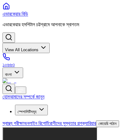
এভারকেয়ার বিডি
এভারকেয়ার হসপিটাল চট্টগ্রামে আপনাকে স্বাগতম
View All Locations
১০৬৬৩
বাংলা
হোম
আমাদের সম্পর্কে জানুন
স্পেশালিটিসমূহ
স্বাস্থ্য পরীক্ষা
অনলাইন রিপোর্ট
রোগীদের সুস্থতার গল্প
ক্যারিয়ার
কোয়েরি পাঠান