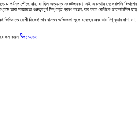
ড়ে ৮ পর্যন্ত পৌঁছে যায়, যা ছিল অত্যন্ত সংকটজনক। এই অবস্থায় নেফ্রোলজি বিভাগের কনসা
 মাধ্যমে তারা সময়মতো গুরুত্বপূর্ণ সিদ্ধান্ত গ্রহণ করেন, যার ফলে রোগীকে ডায়ালাইসিস ছ
 এই ভিডিওতে রোগী নিজেই তার বাস্তব অভিজ্ঞতা তুলে ধরেছেন এবং ডাঃ টিপু কুমার দাশ, ডা
 করে কল করুন
১০৬৬৩