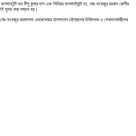
লটেন্ট ডাঃ টিপু কুমার দাশ এবং সিনিয়র কনসালট্যান্ট ডা. মোঃ ফয়েজুর রহমান রোগীর
াড়াই সুস্থ করা সম্ভব হয়।
. মোঃ ফয়েজুর রহমানসহ এভারকেয়ার হাসপাতাল চট্টগ্রামের চিকিৎসক ও সেবাদানকারীদের