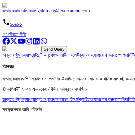
এভারকেয়ার টেলি অনলাইন
infoctg@evercarebd.com
১০৬৬৩
গোপনীয়তা নীতি
Send Query
ডাক্তার খুঁজুন
অ্যাপয়েন্টমেন্ট অনুরোধ
অনলাইন রিপোর্ট
ক্যারিয়ার
যোগাযোগ করুন
স্পেশিয়ালিটি
চট্টগ্রাম
এভারকেয়ার হসপিটাল চট্টগ্রাম, প্লট নং # এইচ১, অনন্যা সিডিএ আবাসিক এলাকা, অক্সি
© কপিরাইট
২০২৬
এভারকেয়ারবিডি।
সর্বস্বত্ব সংরক্ষিত।
ডাক্তার খুঁজুন
অ্যাপয়েন্টমেন্ট অনুরোধ
অনলাইন রিপোর্ট
ক্যারিয়ার
যোগাযোগ করুন
স্পেশিয়ালিটি
স্বাস্থ্যসেবায় আনি পরিবর্তন