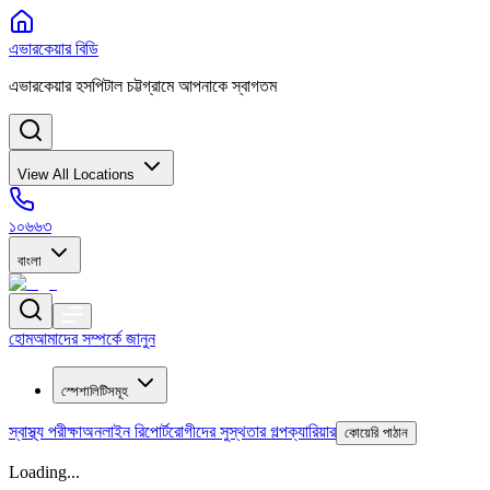
এভারকেয়ার বিডি
এভারকেয়ার হসপিটাল চট্টগ্রামে আপনাকে স্বাগতম
View All Locations
১০৬৬৩
বাংলা
হোম
আমাদের সম্পর্কে জানুন
স্পেশালিটিসমূহ
স্বাস্থ্য পরীক্ষা
অনলাইন রিপোর্ট
রোগীদের সুস্থতার গল্প
ক্যারিয়ার
কোয়েরি পাঠান
Loading...