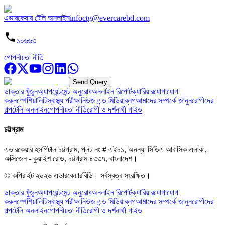
এভারকেয়ার টেলি অনলাইন
infoctg@evercarebd.com
১০৬৬৩
গোপনীয়তা নীতি
Send Query
ডাক্তার খুঁজুন
অ্যাপয়েন্টমেন্ট অনুরোধ
অনলাইন রিপোর্ট
ক্যারিয়ার
যোগাযোগ
করুন
স্পেশিয়ালিটি
স্বাস্থ্য পরীক্ষা
নিউজ এন্ড মিডিয়া
ব্লগ
আমাদের সম্পর্কে জানুন
রোগীদের
গল্প
টেলি অনলাইন
গোপনীয়তা নীতি
রোগী ও দর্শনার্থী গাইড
চট্টগ্রাম
এভারকেয়ার হসপিটাল চট্টগ্রাম, প্লট নং # এইচ১, অনন্যা সিডিএ আবাসিক এলাকা,
অক্সিজেন - কুয়াইশ রোড, চট্টগ্রাম ৪৩৩৭, বাংলাদেশ।
© কপিরাইট
২০২৬
এভারকেয়ারবিডি।
সর্বস্বত্ব সংরক্ষিত।
ডাক্তার খুঁজুন
অ্যাপয়েন্টমেন্ট অনুরোধ
অনলাইন রিপোর্ট
ক্যারিয়ার
যোগাযোগ
করুন
স্পেশিয়ালিটি
স্বাস্থ্য পরীক্ষা
নিউজ এন্ড মিডিয়া
ব্লগ
আমাদের সম্পর্কে জানুন
রোগীদের
গল্প
টেলি অনলাইন
গোপনীয়তা নীতি
রোগী ও দর্শনার্থী গাইড