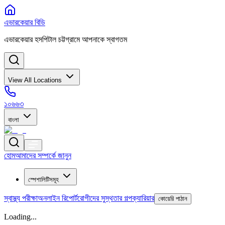
এভারকেয়ার বিডি
এভারকেয়ার হসপিটাল চট্টগ্রামে আপনাকে স্বাগতম
View All Locations
১০৬৬৩
বাংলা
হোম
আমাদের সম্পর্কে জানুন
স্পেশালিটিসমূহ
স্বাস্থ্য পরীক্ষা
অনলাইন রিপোর্ট
রোগীদের সুস্থতার গল্প
ক্যারিয়ার
কোয়েরি পাঠান
Loading...