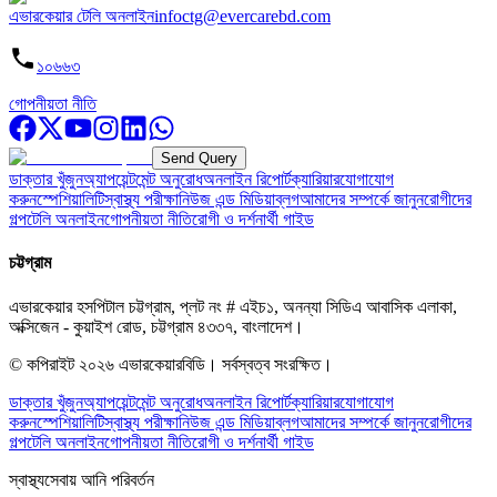
এভারকেয়ার টেলি অনলাইন
infoctg@evercarebd.com
১০৬৬৩
গোপনীয়তা নীতি
Send Query
ডাক্তার খুঁজুন
অ্যাপয়েন্টমেন্ট অনুরোধ
অনলাইন রিপোর্ট
ক্যারিয়ার
যোগাযোগ
করুন
স্পেশিয়ালিটি
স্বাস্থ্য পরীক্ষা
নিউজ এন্ড মিডিয়া
ব্লগ
আমাদের সম্পর্কে জানুন
রোগীদের
গল্প
টেলি অনলাইন
গোপনীয়তা নীতি
রোগী ও দর্শনার্থী গাইড
চট্টগ্রাম
এভারকেয়ার হসপিটাল চট্টগ্রাম, প্লট নং # এইচ১, অনন্যা সিডিএ আবাসিক এলাকা,
অক্সিজেন - কুয়াইশ রোড, চট্টগ্রাম ৪৩৩৭, বাংলাদেশ।
© কপিরাইট
২০২৬
এভারকেয়ারবিডি।
সর্বস্বত্ব সংরক্ষিত।
ডাক্তার খুঁজুন
অ্যাপয়েন্টমেন্ট অনুরোধ
অনলাইন রিপোর্ট
ক্যারিয়ার
যোগাযোগ
করুন
স্পেশিয়ালিটি
স্বাস্থ্য পরীক্ষা
নিউজ এন্ড মিডিয়া
ব্লগ
আমাদের সম্পর্কে জানুন
রোগীদের
গল্প
টেলি অনলাইন
গোপনীয়তা নীতি
রোগী ও দর্শনার্থী গাইড
স্বাস্থ্যসেবায় আনি পরিবর্তন