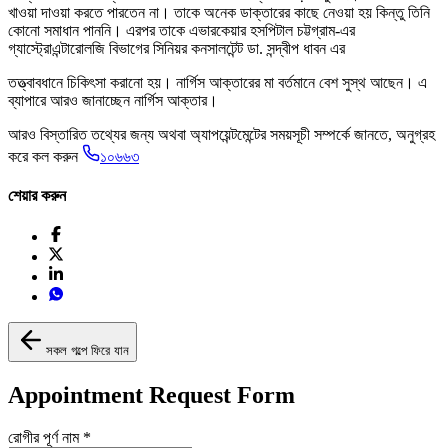
খাওয়া দাওয়া করতে পারতেন না। তাকে অনেক ডাক্তারের কাছে নেওয়া হয় কিন্তু তিনি
কোনো সমাধান পাননি। এরপর তাকে এভারকেয়ার হসপিটাল চট্টগ্রাম-এর
গ্যাস্ট্রোএন্টারোলজি বিভাগের সিনিয়র কনসালটেন্ট ডা. সন্দ্বীপ ধাবন এর
তত্ত্বাবধানে চিকিৎসা করানো হয়। নার্গিস আক্তারের মা বর্তমানে বেশ সুস্থ আছেন। এ
ব্যাপারে আরও জানাচ্ছেন নার্গিস আক্তার।
আরও বিস্তারিত তথ্যের জন্য অথবা অ্যাপয়েন্টমেন্টের সময়সূচী সম্পর্কে জানতে, অনুগ্রহ
করে কল করুন
১০৬৬৩
শেয়ার করুন
সকল গল্পে ফিরে যান
Appointment Request Form
রোগীর পূর্ণ নাম
*