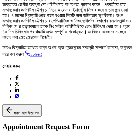
ডাক্তাররা রোগীর অবস্থা দেখে চিকিৎসায় অপারগতা প্রকাশ করেন। পরবর্তীতে তারা
এভারকেয়ার হসপিটাল চট্টগ্রামে নিয়ে আসেন ও ইমার্জেন্সি সিজার করে বাচ্চার জন্ম দেয়া
হয়। ৭ মাসের প্রিম্যাচিওরড বাচ্চা হওয়ায় শিশুটি নানা জটিলতায় ভুগছিলো। তখন
এভারকেয়ার হসপিটাল চট্টগ্রামের পেডিয়াট্রিক ও নিওনেটোলজি বিভাগের কনসালটেন্ট ডাঃ
দীপিকা দে’র তত্ত্বাবধানে তাকে নিওনেটাল আইসিইউতে রেখে চিকিৎসা দেয়া হয়। প্রায়
৪০ দিন চিকিৎসার পর বাচ্চাটি এখন সম্পূর্ণ আশংকামুক্ত। এ বিষয়ে আরও জানাচ্ছেন
বাচ্চার বাবা মোঃ মোরশেদ নিজেই।
আরও বিস্তারিত তথ্যের জন্য অথবা অ্যাপয়েন্টমেন্টের সময়সূচী সম্পর্কে জানতে, অনুগ্রহ
করে কল করুন
১০৬৬৩
শেয়ার করুন
সকল গল্পে ফিরে যান
Appointment Request Form