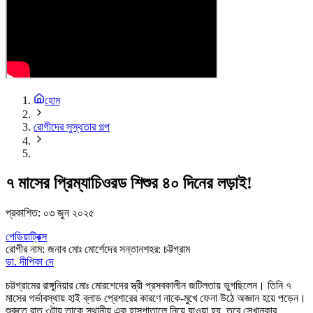
হোম
রোগীদের সুস্থতার গল্প
৭ মাসের প্রিম্যাচিওরড শিশুর ৪০ দিনের লড়াই!
প্রকাশিত:
০৩ জুন ২০২৫
পেডিয়াট্রিক্স
রোগীর নাম
:
জনাব মোঃ মোর্শেদের সন্তান
শহর
:
চট্টগ্রাম
ডা. দীপিকা দে
চট্টগ্রামের রাঙ্গুনিয়ার মোঃ মোরশেদের স্ত্রী প্রসবকালীন জটিলতায় ভুগছিলেন। তিনি ৭
মাসের গর্ভাবস্থায় হাই ব্লাড প্রেশারের কারণে নাকে-মুখে ফেনা উঠে অজ্ঞান হয়ে পড়েন।
শুরুতে রাত ৩টায় তাকে স্থানীয় এক হাসপাতালে নিয়ে যাওয়া হয়, তবে সেখানকার