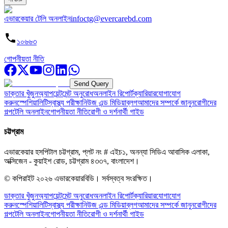
এভারকেয়ার টেলি অনলাইন
infoctg@evercarebd.com
১০৬৬৩
গোপনীয়তা নীতি
Send Query
ডাক্তার খুঁজুন
অ্যাপয়েন্টমেন্ট অনুরোধ
অনলাইন রিপোর্ট
ক্যারিয়ার
যোগাযোগ
করুন
স্পেশিয়ালিটি
স্বাস্থ্য পরীক্ষা
নিউজ এন্ড মিডিয়া
ব্লগ
আমাদের সম্পর্কে জানুন
রোগীদের
গল্প
টেলি অনলাইন
গোপনীয়তা নীতি
রোগী ও দর্শনার্থী গাইড
চট্টগ্রাম
এভারকেয়ার হসপিটাল চট্টগ্রাম, প্লট নং # এইচ১, অনন্যা সিডিএ আবাসিক এলাকা,
অক্সিজেন - কুয়াইশ রোড, চট্টগ্রাম ৪৩৩৭, বাংলাদেশ।
© কপিরাইট
২০২৬
এভারকেয়ারবিডি।
সর্বস্বত্ব সংরক্ষিত।
ডাক্তার খুঁজুন
অ্যাপয়েন্টমেন্ট অনুরোধ
অনলাইন রিপোর্ট
ক্যারিয়ার
যোগাযোগ
করুন
স্পেশিয়ালিটি
স্বাস্থ্য পরীক্ষা
নিউজ এন্ড মিডিয়া
ব্লগ
আমাদের সম্পর্কে জানুন
রোগীদের
গল্প
টেলি অনলাইন
গোপনীয়তা নীতি
রোগী ও দর্শনার্থী গাইড