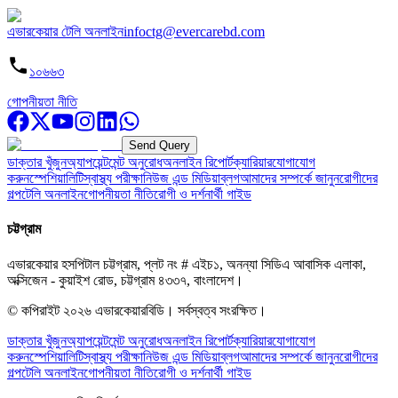
এভারকেয়ার টেলি অনলাইন
infoctg@evercarebd.com
১০৬৬৩
গোপনীয়তা নীতি
Send Query
ডাক্তার খুঁজুন
অ্যাপয়েন্টমেন্ট অনুরোধ
অনলাইন রিপোর্ট
ক্যারিয়ার
যোগাযোগ
করুন
স্পেশিয়ালিটি
স্বাস্থ্য পরীক্ষা
নিউজ এন্ড মিডিয়া
ব্লগ
আমাদের সম্পর্কে জানুন
রোগীদের
গল্প
টেলি অনলাইন
গোপনীয়তা নীতি
রোগী ও দর্শনার্থী গাইড
চট্টগ্রাম
এভারকেয়ার হসপিটাল চট্টগ্রাম, প্লট নং # এইচ১, অনন্যা সিডিএ আবাসিক এলাকা,
অক্সিজেন - কুয়াইশ রোড, চট্টগ্রাম ৪৩৩৭, বাংলাদেশ।
© কপিরাইট
২০২৬
এভারকেয়ারবিডি।
সর্বস্বত্ব সংরক্ষিত।
ডাক্তার খুঁজুন
অ্যাপয়েন্টমেন্ট অনুরোধ
অনলাইন রিপোর্ট
ক্যারিয়ার
যোগাযোগ
করুন
স্পেশিয়ালিটি
স্বাস্থ্য পরীক্ষা
নিউজ এন্ড মিডিয়া
ব্লগ
আমাদের সম্পর্কে জানুন
রোগীদের
গল্প
টেলি অনলাইন
গোপনীয়তা নীতি
রোগী ও দর্শনার্থী গাইড