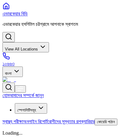
এভারকেয়ার বিডি
এভারকেয়ার হসপিটাল চট্টগ্রামে আপনাকে স্বাগতম
View All Locations
১০৬৬৩
বাংলা
হোম
আমাদের সম্পর্কে জানুন
স্পেশালিটিসমূহ
স্বাস্থ্য পরীক্ষা
অনলাইন রিপোর্ট
রোগীদের সুস্থতার গল্প
ক্যারিয়ার
কোয়েরি পাঠান
Loading...