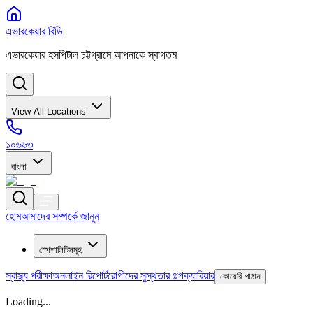
এভারকেয়ার বিডি
এভারকেয়ার হসপিটাল চট্টগ্রামে আপনাকে স্বাগতম
View All Locations
১০৬৬৩
বাংলা
হোম
আমাদের সম্পর্কে জানুন
স্পেশালিটিসমূহ
স্বাস্থ্য পরীক্ষা
অনলাইন রিপোর্ট
রোগীদের সুস্থতার গল্প
ক্যারিয়ার
কোয়েরি পাঠান
Loading...