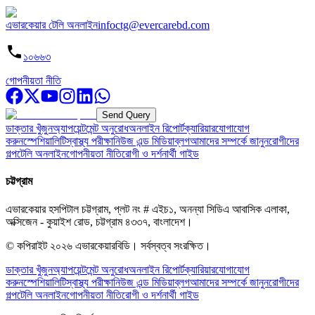
এভারকেয়ার টেলি অনলাইন
infoctg@evercarebd.com
১০৬৬৩
গোপনীয়তা নীতি
Send Query
ডাক্তার খুঁজুন
অ্যাপয়েন্টমেন্ট অনুরোধ
অনলাইন রিপোর্ট
ক্যারিয়ার
যোগাযোগ
করুন
স্পেশিয়ালিটি
স্বাস্থ্য পরীক্ষা
নিউজ এন্ড মিডিয়া
ব্লগ
আমাদের সম্পর্কে জানুন
রোগীদের
গল্প
টেলি অনলাইন
গোপনীয়তা নীতি
রোগী ও দর্শনার্থী গাইড
চট্টগ্রাম
এভারকেয়ার হসপিটাল চট্টগ্রাম, প্লট নং # এইচ১, অনন্যা সিডিএ আবাসিক এলাকা,
অক্সিজেন - কুয়াইশ রোড, চট্টগ্রাম ৪৩৩৭, বাংলাদেশ।
© কপিরাইট
২০২৬
এভারকেয়ারবিডি।
সর্বস্বত্ব সংরক্ষিত।
ডাক্তার খুঁজুন
অ্যাপয়েন্টমেন্ট অনুরোধ
অনলাইন রিপোর্ট
ক্যারিয়ার
যোগাযোগ
করুন
স্পেশিয়ালিটি
স্বাস্থ্য পরীক্ষা
নিউজ এন্ড মিডিয়া
ব্লগ
আমাদের সম্পর্কে জানুন
রোগীদের
গল্প
টেলি অনলাইন
গোপনীয়তা নীতি
রোগী ও দর্শনার্থী গাইড