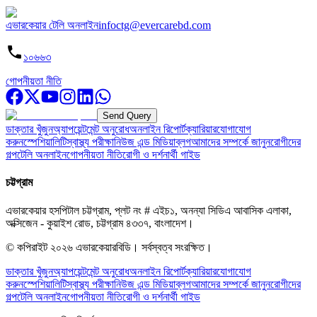
এভারকেয়ার টেলি অনলাইন
infoctg@evercarebd.com
১০৬৬৩
গোপনীয়তা নীতি
Send Query
ডাক্তার খুঁজুন
অ্যাপয়েন্টমেন্ট অনুরোধ
অনলাইন রিপোর্ট
ক্যারিয়ার
যোগাযোগ
করুন
স্পেশিয়ালিটি
স্বাস্থ্য পরীক্ষা
নিউজ এন্ড মিডিয়া
ব্লগ
আমাদের সম্পর্কে জানুন
রোগীদের
গল্প
টেলি অনলাইন
গোপনীয়তা নীতি
রোগী ও দর্শনার্থী গাইড
চট্টগ্রাম
এভারকেয়ার হসপিটাল চট্টগ্রাম, প্লট নং # এইচ১, অনন্যা সিডিএ আবাসিক এলাকা,
অক্সিজেন - কুয়াইশ রোড, চট্টগ্রাম ৪৩৩৭, বাংলাদেশ।
© কপিরাইট
২০২৬
এভারকেয়ারবিডি।
সর্বস্বত্ব সংরক্ষিত।
ডাক্তার খুঁজুন
অ্যাপয়েন্টমেন্ট অনুরোধ
অনলাইন রিপোর্ট
ক্যারিয়ার
যোগাযোগ
করুন
স্পেশিয়ালিটি
স্বাস্থ্য পরীক্ষা
নিউজ এন্ড মিডিয়া
ব্লগ
আমাদের সম্পর্কে জানুন
রোগীদের
গল্প
টেলি অনলাইন
গোপনীয়তা নীতি
রোগী ও দর্শনার্থী গাইড