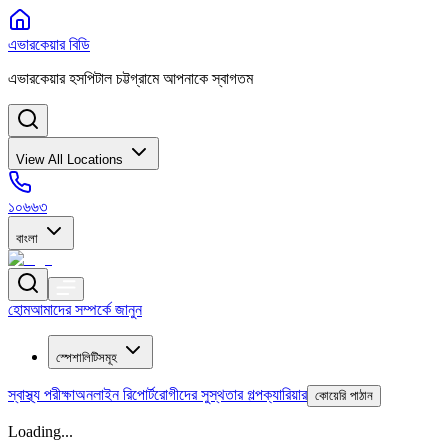
এভারকেয়ার বিডি
এভারকেয়ার হসপিটাল চট্টগ্রামে আপনাকে স্বাগতম
View All Locations
১০৬৬৩
বাংলা
হোম
আমাদের সম্পর্কে জানুন
স্পেশালিটিসমূহ
স্বাস্থ্য পরীক্ষা
অনলাইন রিপোর্ট
রোগীদের সুস্থতার গল্প
ক্যারিয়ার
কোয়েরি পাঠান
Loading...