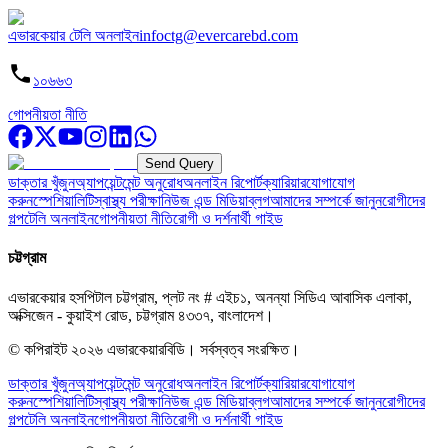
এভারকেয়ার টেলি অনলাইন
infoctg@evercarebd.com
১০৬৬৩
গোপনীয়তা নীতি
Send Query
ডাক্তার খুঁজুন
অ্যাপয়েন্টমেন্ট অনুরোধ
অনলাইন রিপোর্ট
ক্যারিয়ার
যোগাযোগ
করুন
স্পেশিয়ালিটি
স্বাস্থ্য পরীক্ষা
নিউজ এন্ড মিডিয়া
ব্লগ
আমাদের সম্পর্কে জানুন
রোগীদের
গল্প
টেলি অনলাইন
গোপনীয়তা নীতি
রোগী ও দর্শনার্থী গাইড
চট্টগ্রাম
এভারকেয়ার হসপিটাল চট্টগ্রাম, প্লট নং # এইচ১, অনন্যা সিডিএ আবাসিক এলাকা,
অক্সিজেন - কুয়াইশ রোড, চট্টগ্রাম ৪৩৩৭, বাংলাদেশ।
© কপিরাইট
২০২৬
এভারকেয়ারবিডি।
সর্বস্বত্ব সংরক্ষিত।
ডাক্তার খুঁজুন
অ্যাপয়েন্টমেন্ট অনুরোধ
অনলাইন রিপোর্ট
ক্যারিয়ার
যোগাযোগ
করুন
স্পেশিয়ালিটি
স্বাস্থ্য পরীক্ষা
নিউজ এন্ড মিডিয়া
ব্লগ
আমাদের সম্পর্কে জানুন
রোগীদের
গল্প
টেলি অনলাইন
গোপনীয়তা নীতি
রোগী ও দর্শনার্থী গাইড