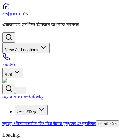
এভারকেয়ার বিডি
এভারকেয়ার হসপিটাল চট্টগ্রামে আপনাকে স্বাগতম
View All Locations
১০৬৬৩
বাংলা
হোম
আমাদের সম্পর্কে জানুন
স্পেশালিটিসমূহ
স্বাস্থ্য পরীক্ষা
অনলাইন রিপোর্ট
রোগীদের সুস্থতার গল্প
ক্যারিয়ার
কোয়েরি পাঠান
Loading...