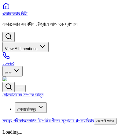
এভারকেয়ার বিডি
এভারকেয়ার হসপিটাল চট্টগ্রামে আপনাকে স্বাগতম
View All Locations
১০৬৬৩
বাংলা
হোম
আমাদের সম্পর্কে জানুন
স্পেশালিটিসমূহ
স্বাস্থ্য পরীক্ষা
অনলাইন রিপোর্ট
রোগীদের সুস্থতার গল্প
ক্যারিয়ার
কোয়েরি পাঠান
Loading...