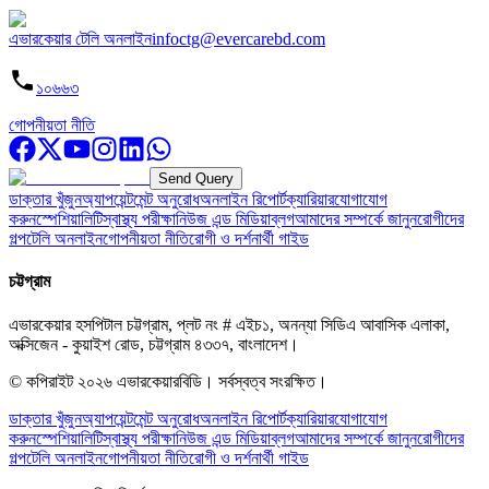
এভারকেয়ার টেলি অনলাইন
infoctg@evercarebd.com
১০৬৬৩
গোপনীয়তা নীতি
Send Query
ডাক্তার খুঁজুন
অ্যাপয়েন্টমেন্ট অনুরোধ
অনলাইন রিপোর্ট
ক্যারিয়ার
যোগাযোগ
করুন
স্পেশিয়ালিটি
স্বাস্থ্য পরীক্ষা
নিউজ এন্ড মিডিয়া
ব্লগ
আমাদের সম্পর্কে জানুন
রোগীদের
গল্প
টেলি অনলাইন
গোপনীয়তা নীতি
রোগী ও দর্শনার্থী গাইড
চট্টগ্রাম
এভারকেয়ার হসপিটাল চট্টগ্রাম, প্লট নং # এইচ১, অনন্যা সিডিএ আবাসিক এলাকা,
অক্সিজেন - কুয়াইশ রোড, চট্টগ্রাম ৪৩৩৭, বাংলাদেশ।
© কপিরাইট
২০২৬
এভারকেয়ারবিডি।
সর্বস্বত্ব সংরক্ষিত।
ডাক্তার খুঁজুন
অ্যাপয়েন্টমেন্ট অনুরোধ
অনলাইন রিপোর্ট
ক্যারিয়ার
যোগাযোগ
করুন
স্পেশিয়ালিটি
স্বাস্থ্য পরীক্ষা
নিউজ এন্ড মিডিয়া
ব্লগ
আমাদের সম্পর্কে জানুন
রোগীদের
গল্প
টেলি অনলাইন
গোপনীয়তা নীতি
রোগী ও দর্শনার্থী গাইড