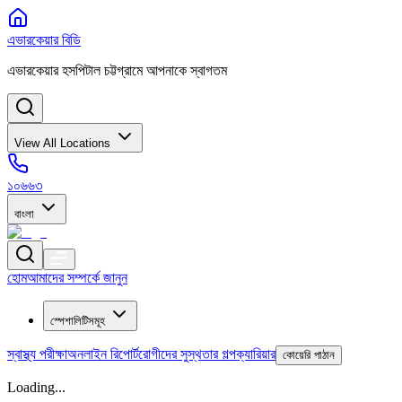
এভারকেয়ার বিডি
এভারকেয়ার হসপিটাল চট্টগ্রামে আপনাকে স্বাগতম
View All Locations
১০৬৬৩
বাংলা
হোম
আমাদের সম্পর্কে জানুন
স্পেশালিটিসমূহ
স্বাস্থ্য পরীক্ষা
অনলাইন রিপোর্ট
রোগীদের সুস্থতার গল্প
ক্যারিয়ার
কোয়েরি পাঠান
Loading...