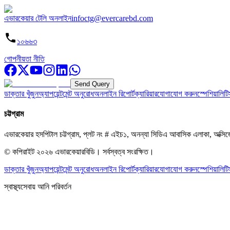
এভারকেয়ার টেলি অনলাইন
infoctg@evercarebd.com
১০৬৬৩
গোপনীয়তা নীতি
Send Query
ডাক্তার খুঁজুন
অ্যাপয়েন্টমেন্ট অনুরোধ
অনলাইন রিপোর্ট
ক্যারিয়ার
যোগাযোগ করুন
স্পেশিয়ালিটি
চট্টগ্রাম
এভারকেয়ার হসপিটাল চট্টগ্রাম, প্লট নং # এইচ১, অনন্যা সিডিএ আবাসিক এলাকা, অক্সি
© কপিরাইট
২০২৬
এভারকেয়ারবিডি।
সর্বস্বত্ব সংরক্ষিত।
ডাক্তার খুঁজুন
অ্যাপয়েন্টমেন্ট অনুরোধ
অনলাইন রিপোর্ট
ক্যারিয়ার
যোগাযোগ করুন
স্পেশিয়ালিটি
স্বাস্থ্যসেবায় আনি পরিবর্তন