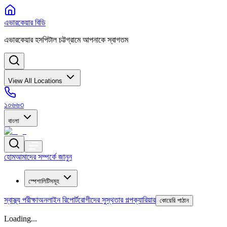
এভারকেয়ার বিডি
এভারকেয়ার হসপিটাল চট্টগ্রামে আপনাকে স্বাগতম
View All Locations
১০৬৬৩
বাংলা
হোম
আমাদের সম্পর্কে জানুন
স্পেশালিটিসমূহ
স্বাস্থ্য পরীক্ষা
অনলাইন রিপোর্ট
রোগীদের সুস্থতার গল্প
ক্যারিয়ার
কোয়েরি পাঠান
Loading...