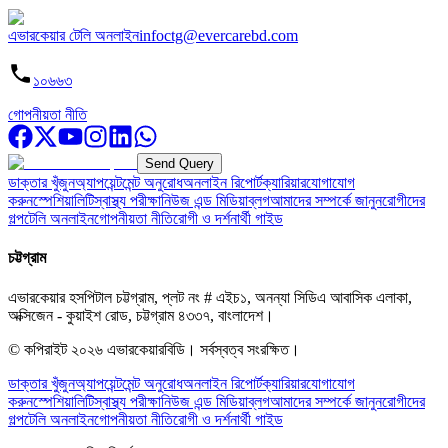
এভারকেয়ার টেলি অনলাইন
infoctg@evercarebd.com
১০৬৬৩
গোপনীয়তা নীতি
Send Query
ডাক্তার খুঁজুন
অ্যাপয়েন্টমেন্ট অনুরোধ
অনলাইন রিপোর্ট
ক্যারিয়ার
যোগাযোগ
করুন
স্পেশিয়ালিটি
স্বাস্থ্য পরীক্ষা
নিউজ এন্ড মিডিয়া
ব্লগ
আমাদের সম্পর্কে জানুন
রোগীদের
গল্প
টেলি অনলাইন
গোপনীয়তা নীতি
রোগী ও দর্শনার্থী গাইড
চট্টগ্রাম
এভারকেয়ার হসপিটাল চট্টগ্রাম, প্লট নং # এইচ১, অনন্যা সিডিএ আবাসিক এলাকা,
অক্সিজেন - কুয়াইশ রোড, চট্টগ্রাম ৪৩৩৭, বাংলাদেশ।
© কপিরাইট
২০২৬
এভারকেয়ারবিডি।
সর্বস্বত্ব সংরক্ষিত।
ডাক্তার খুঁজুন
অ্যাপয়েন্টমেন্ট অনুরোধ
অনলাইন রিপোর্ট
ক্যারিয়ার
যোগাযোগ
করুন
স্পেশিয়ালিটি
স্বাস্থ্য পরীক্ষা
নিউজ এন্ড মিডিয়া
ব্লগ
আমাদের সম্পর্কে জানুন
রোগীদের
গল্প
টেলি অনলাইন
গোপনীয়তা নীতি
রোগী ও দর্শনার্থী গাইড