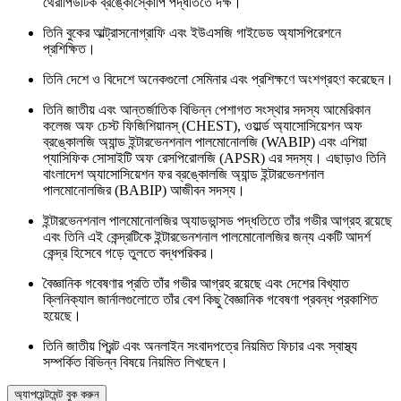
থেরাপিউটিক ব্রঙ্কোস্কোপি পদ্ধতিতে দক্ষ।
তিনি বুকের আল্ট্রাসনোগ্রাফি এবং ইউএসজি গাইডেড অ্যাসপিরেশনে
প্রশিক্ষিত।
তিনি দেশে ও বিদেশে অনেকগুলো সেমিনার এবং প্রশিক্ষণে অংশগ্রহণ করেছেন।
তিনি জাতীয় এবং আন্তর্জাতিক বিভিন্ন পেশাগত সংস্থার সদস্য আমেরিকান
কলেজ অফ চেস্ট ফিজিশিয়ানস্ (CHEST), ওয়ার্ল্ড অ্যাসোসিয়েশন অফ
ব্রঙ্কোলজি অ্যান্ড ইন্টারভেনশনাল পালমোনোলজি (WABIP) এবং এশিয়া
প্যাসিফিক সোসাইটি অফ রেসপিরোলজি (APSR) এর সদস্য। এছাড়াও তিনি
বাংলাদেশ অ্যাসোসিয়েশন ফর ব্রঙ্কোলজি অ্যান্ড ইন্টারভেনশনাল
পালমোনোলজির (BABIP) আজীবন সদস্য।
ইন্টারভেনশনাল পালমোনোলজির অ্যাডভান্সড পদ্ধতিতে তাঁর গভীর আগ্রহ রয়েছে
এবং তিনি এই কেন্দ্রটিকে ইন্টারভেনশনাল পালমোনোলজির জন্য একটি আদর্শ
কেন্দ্র হিসেবে গড়ে তুলতে বদ্ধপরিকর।
বৈজ্ঞানিক গবেষণার প্রতি তাঁর গভীর আগ্রহ রয়েছে এবং দেশের বিখ্যাত
ক্লিনিক্যাল জার্নালগুলোতে তাঁর বেশ কিছু বৈজ্ঞানিক গবেষণা প্রবন্ধ প্রকাশিত
হয়েছে।
তিনি জাতীয় প্রিন্ট এবং অনলাইন সংবাদপত্রে নিয়মিত ফিচার এবং স্বাস্থ্য
সম্পর্কিত বিভিন্ন বিষয়ে নিয়মিত লিখছেন।
অ্যাপয়েন্টমেন্ট বুক করুন