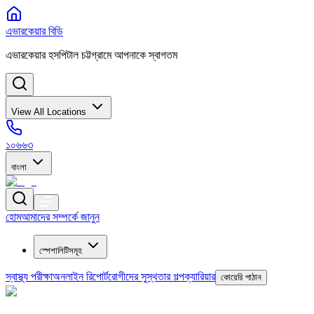
এভারকেয়ার বিডি
এভারকেয়ার হসপিটাল চট্টগ্রামে আপনাকে স্বাগতম
View All Locations
১০৬৬৩
বাংলা
হোম
আমাদের সম্পর্কে জানুন
স্পেশালিটিসমূহ
স্বাস্থ্য পরীক্ষা
অনলাইন রিপোর্ট
রোগীদের সুস্থতার গল্প
ক্যারিয়ার
কোয়েরি পাঠান