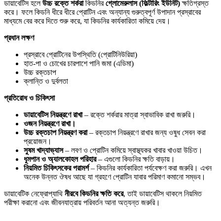
ডায়াবেটিস হলে
উচ্চ
রক্তে
শর্করা
কিডনির
গ্লোমেরুলাস
(
ফিল্টারিং
ইউনিট
)
ক্ষতিগ্রস্ত
করে। ফলে কিডনি ধীরে ধীরে প্রোটিন এবং অন্যান্য গুরুত্বপূর্ণ উপাদান প্রস্রাবের
মাধ্যমে বের করে দিতে শুরু করে, যা কিডনির কার্যকারিতা কমিয়ে দেয়।
প্রধান
লক্ষণ
প্রস্রাবে প্রোটিনের উপস্থিতি (প্রোটিনিউরিয়া)
হাত-পা ও চোখের চারপাশে পানি জমা (এডিমা)
উচ্চ রক্তচাপ
ক্লান্তি ও দুর্বলতা
প্রতিরোধ
ও
চিকিৎসা
ডায়াবেটিস
নিয়ন্ত্রণে
রাখা
– রক্তে শর্করার মাত্রা স্বাভাবিক রাখা জরুরি।
ওজন নিয়ন্ত্রণে রাখা।
উচ্চ
রক্তচাপ
নিয়ন্ত্রণ
করা
– রক্তচাপ নিয়ন্ত্রণে রাখার জন্য ওষুধ সেবন করা
প্রয়োজন।
সুষম
খাদ্যাভ্যাস
– লবণ ও প্রোটিন কমিয়ে স্বাস্থ্যকর খাবার খাওয়া উচিত।
ধূমপান
ও
অ্যালকোহল
পরিহার
– এগুলো কিডনির ক্ষতি বাড়ায়।
নিয়মিত
চিকিৎসকের
পরামর্শ
– কিডনির কার্যকারিতা পর্যবেক্ষণ করা জরুরি। এখন
অনেক উন্নত ঔষধ আছে যা গ্রহণে প্রোটিন যাবার পরিমাণ কমানো সম্ভব।
ডায়াবেটিক নেফ্রোপ্যাথি
নীরবে
কিডনির
ক্ষতি
করে
, তাই ডায়াবেটিস থাকলে নিয়মিত
পরীক্ষা করানো এবং জীবনযাত্রায় পরিবর্তন আনা অত্যন্ত জরুরি।