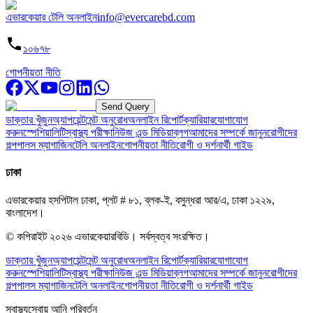
এভারকেয়ার টেলি অনলাইন
info@evercarebd.com
১০৬৭৮
গোপনীয়তা নীতি
Send Query
ডাক্তার খুঁজুন
অ্যাপয়েন্টমেন্ট অনুরোধ
অনলাইন রিপোর্ট
ক্যারিয়ার
যোগাযোগ
করুন
স্পেশিয়ালিটি
স্বাস্থ্য পরীক্ষা
নিউজ এন্ড মিডিয়া
ব্লগ
আমাদের সম্পর্কে জানুন
রোগীদের
গল্প
পালস ম্যাগাজিন
টেলি অনলাইন
গোপনীয়তা নীতি
রোগী ও দর্শনার্থী গাইড
ঢাকা
এভারকেয়ার হসপিটাল ঢাকা, প্লট # ৮১, ব্লক-ই, বসুন্ধরা আর/এ, ঢাকা ১২২৯,
বাংলাদেশ।
© কপিরাইট
২০২৬
এভারকেয়ারবিডি।
সর্বস্বত্ব সংরক্ষিত।
ডাক্তার খুঁজুন
অ্যাপয়েন্টমেন্ট অনুরোধ
অনলাইন রিপোর্ট
ক্যারিয়ার
যোগাযোগ
করুন
স্পেশিয়ালিটি
স্বাস্থ্য পরীক্ষা
নিউজ এন্ড মিডিয়া
ব্লগ
আমাদের সম্পর্কে জানুন
রোগীদের
গল্প
পালস ম্যাগাজিন
টেলি অনলাইন
গোপনীয়তা নীতি
রোগী ও দর্শনার্থী গাইড
স্বাস্থ্যসেবায় আনি পরিবর্তন