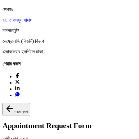
লেখকঃ
ডা. তাবাসসুম সামাদ
কনসালটেন্ট
নেফ্রোলজি (কিডনি) বিভাগ
এভারকেয়ার হসপিটাল ঢাকা।
শেয়ার করুন
সকল ব্লগ
Appointment Request Form
রোগীর পূর্ণ নাম
*