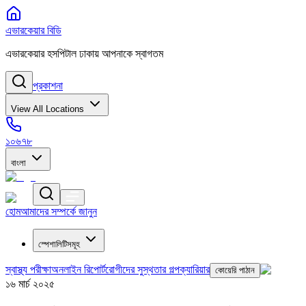
এভারকেয়ার বিডি
এভারকেয়ার হসপিটাল ঢাকায় আপনাকে স্বাগতম
প্রকাশনা
View All Locations
১০৬৭৮
বাংলা
হোম
আমাদের সম্পর্কে জানুন
স্পেশালিটিসমূহ
স্বাস্থ্য পরীক্ষা
অনলাইন রিপোর্ট
রোগীদের সুস্থতার গল্প
ক্যারিয়ার
কোয়েরি পাঠান
১৬ মার্চ ২০২৫