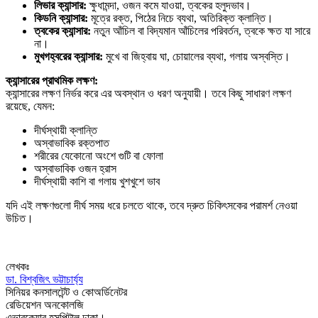
লিভার
ক্যান্সার:
ক্ষুধামন্দা, ওজন কমে যাওয়া, ত্বকের হলুদভাব।
কিডনি
ক্যান্সার:
মূত্রে রক্ত, পিঠের নিচে ব্যথা, অতিরিক্ত ক্লান্তি।
ত্বকের
ক্যান্সার:
নতুন আঁচিল বা বিদ্যমান আঁচিলের পরিবর্তন, ত্বকে ক্ষত যা সারে
না।
মুখগহ্বরের
ক্যান্সার:
মুখে বা জিহ্বায় ঘা, চোয়ালের ব্যথা, গলায় অস্বস্তি।
ক্যান্সারের
প্রাথমিক
লক্ষণ:
ক্যান্সারের লক্ষণ নির্ভর করে এর অবস্থান ও ধরণ অনুযায়ী। তবে কিছু সাধারণ লক্ষণ
রয়েছে, যেমন:
দীর্ঘস্থায়ী ক্লান্তি
অস্বাভাবিক রক্তপাত
শরীরের যেকোনো অংশে গুটি বা ফোলা
অস্বাভাবিক ওজন হ্রাস
দীর্ঘস্থায়ী কাশি বা গলায় খুশখুশে ভাব
যদি এই লক্ষণগুলো দীর্ঘ সময় ধরে চলতে থাকে, তবে দ্রুত চিকিৎসকের পরামর্শ নেওয়া
উচিত।
লেখকঃ
ডা. বিশ্বজিৎ ভট্টাচার্য্য
সিনিয়র কনসালটেন্ট ও কোঅর্ডিনেটর
রেডিয়েশন অনকোলজি
এভারকেয়ার হসপিটাল ঢাকা।