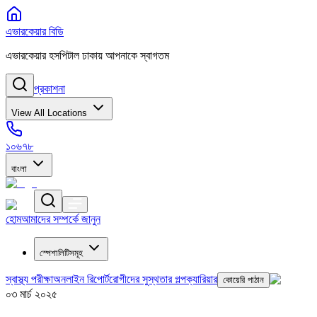
এভারকেয়ার বিডি
এভারকেয়ার হসপিটাল ঢাকায় আপনাকে স্বাগতম
প্রকাশনা
View All Locations
১০৬৭৮
বাংলা
হোম
আমাদের সম্পর্কে জানুন
স্পেশালিটিসমূহ
স্বাস্থ্য পরীক্ষা
অনলাইন রিপোর্ট
রোগীদের সুস্থতার গল্প
ক্যারিয়ার
কোয়েরি পাঠান
০৩ মার্চ ২০২৫