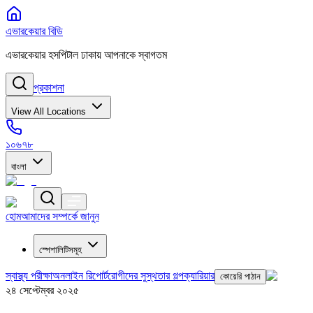
এভারকেয়ার বিডি
এভারকেয়ার হসপিটাল ঢাকায় আপনাকে স্বাগতম
প্রকাশনা
View All Locations
১০৬৭৮
বাংলা
হোম
আমাদের সম্পর্কে জানুন
স্পেশালিটিসমূহ
স্বাস্থ্য পরীক্ষা
অনলাইন রিপোর্ট
রোগীদের সুস্থতার গল্প
ক্যারিয়ার
কোয়েরি পাঠান
২৪ সেপ্টেম্বর ২০২৫