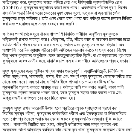
ক্ষতিগ্রস্ত করে, ফুসফুসের ক্ষমতা কমিয়ে দেয় এবং দীর্ঘস্থায়ী শ্বাসকষ্টজনিত রোগ
(COPD) ও ফুসফুসের ক্যান্সারের কারণ হতে পারে। একইভাবে পরিবেশ দূষণ, শিল্পের
রাসায়নিক পদার্থ কিংবা ঘরের ভেতরের দূষণ যেমন ধুলো, ছত্রাক বা জ্বালানির ধোঁয়া
ফুসফুসের জন্য ক্ষতিকর। তাই এসব থেকে রক্ষা পেতে ঘরে পর্যাপ্ত বাতাস চলাচল নিশ্চিত
করা এবং প্রয়োজন হলে মাস্ক ব্যবহার করা জরুরি।
ক্ষতিকর পদার্থ থেকে দূরে থাকার পাশাপাশি নিয়মিত শারীরিক অনুশীলন ফুসফুসকে
শক্তিশালী রাখতে সাহায্য করে। দৌড়ানো, হাঁটা, সাঁতার কাটা বা সাইকেল চালানোর মতো
ব্যায়াম গভীর শ্বাস নেওয়ার অভ্যাস গড়ে তোলে এবং ফুসফুসের ক্ষমতা বাড়ায়। এর
পাশাপাশি এরোবিক ব্যায়াম শরীরে বেশি অক্সিজেন সরবরাহ করতে সাহায্য করে। বিশেষ
কিছু শ্বাসপ্রশ্বাসের অনুশীলন যেমন ডায়াফ্র্যাগম্যাটিক ব্রিদিং বা যোগব্যায়ামের প্রাণায়াম
ফুসফুসকে আরও নমনীয় করে, মানসিক চাপ কমায় এবং শরীরে অক্সিজেনের প্রবাহ বাড়ায়।
সুস্থ ফুসফুসের জন্য পুষ্টিকর খাদ্যও সমান গুরুত্বপূর্ণ। অ্যান্টিঅক্সিডেন্ট, ভিটামিন ও
খনিজ সমৃদ্ধ ফল, শাকসবজি, বাদাম, বীজ এবং সম্পূর্ণ শস্য ফুসফুসের কোষকে ক্ষতির হাত
থেকে রক্ষা করে। এছাড়া মাছ বা তিসির বীজে পাওয়া ওমেগা-৩ ফ্যাটি অ্যাসিড
শ্বাসনালীর প্রদাহ কমাতে সাহায্য করে। পর্যাপ্ত পানি পান করাও জরুরি, কারণ পানি
ফুসফুসের শ্লেষ্মা স্তরকে পাতলা রাখে, ফলে ফুসফুস সহজে কাজ করতে পারে এবং
অপ্রয়োজনীয় কণাগুলো বের করে দিতে সক্ষম হয়।
ফুসফুস সুস্থ রাখার আরেকটি উপায় হলো প্রতিরোধমূলক স্বাস্থ্যসেবা গ্রহণ করা।
নিয়মিত স্বাস্থ্য পরীক্ষা, ফুসফুসের কার্যকারিতা পরীক্ষা এবং ইনফ্লুয়েঞ্জা বা নিউমোনিয়ার
মতো রোগ প্রতিরোধে ভ্যাকসিন নেওয়া গুরুতর ফুসফুসজনিত সমস্যার ঝুঁকি কমাতে
পারে। পাশাপাশি নিয়মিত হাত ধোয়া, মৌসুমি ভাইরাসের সময় মাস্ক ব্যবহার এবং
সংক্রামক রোগে আক্রান্ত ব্যক্তির কাছ থেকে দূরে থাকা ফুসফুসকে সংক্রমণ থেকে রক্ষা