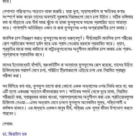
করে।
পেশাগত পরিবেশেও সচেতন থাকা জরুরি। যারা ধুলা, অ্যাসবেস্টস বা ক্ষতিকর কণার
সংস্পর্শে কাজ করেন তাদের অবশ্যই সুরক্ষার নিয়মগুলো মেনে চলা উচিত। সঠিক ভঙ্গিমায়
বসা বা দাঁড়ানো এবং দীর্ঘ সময় ঝুঁকে না থাকা ফুসফুসকে সহজে প্রসারিত হতে সাহায্য
করে। পাশাপাশি অতিরিক্ত ওজন না রাখা ফুসফুসের ওপর অপ্রয়োজনীয় চাপ কমায়।
মানসিক চাপ নিয়ন্ত্রণ করাও ফুসফুসের জন্য গুরুত্বপূর্ণ। দীর্ঘমেয়াদি মানসিক চাপ শরীরের
রোগ প্রতিরোধ ক্ষমতা দুর্বল করে এবং শ্বাস নেওয়ার ধরনকে প্রভাবিত করে। ধ্যান,
প্রকৃতির মাঝে সময় কাটানো বা মাইন্ডফুলনেসের অনুশীলন মানসিক চাপ কমায় এবং শ্বাস-
প্রশ্বাসকে স্বাভাবিক রাখে।
যাদের ইতোমধ্যেই হাঁপানি, ব্রংকাইটিস বা অন্যান্য ফুসফুসের রোগ রয়েছে, তাদের উচিত
চিকিৎসকের পরামর্শ মেনে চলা, পরিচিত ট্রিগারগুলো এড়িয়ে চলা এবং নিয়মিত স্বাস্থ্য
পরীক্ষা করা।
সব মিলিয়ে বলা যায়, ফুসফুস ভালো রাখা কোনো একক অভ্যাসের ওপর নির্ভর করে না; বরং
এটি হলো একগুচ্ছ সচেতন জীবনধারার ফল। ক্ষতিকর পদার্থ থেকে দূরে থাকা, নিয়মিত
শরীরচর্চা করা, স্বাস্থ্যকর খাবার খাওয়া, শ্বাসপ্রশ্বাসের অনুশীলন করা এবং প্রতিরোধমূলক
চিকিৎসা নেওয়া—এসব অভ্যাস মেনে চললে ফুসফুস অনেকদিন সুস্থ, শক্তিশালী ও
কর্মক্ষম থাকবে। এর মাধ্যমে একজন মানুষ দীর্ঘ, সক্রিয় এবং সুস্থ জীবন উপভোগ করতে
পারবেন।
লেখকঃ
ডা. জিয়াউল হক