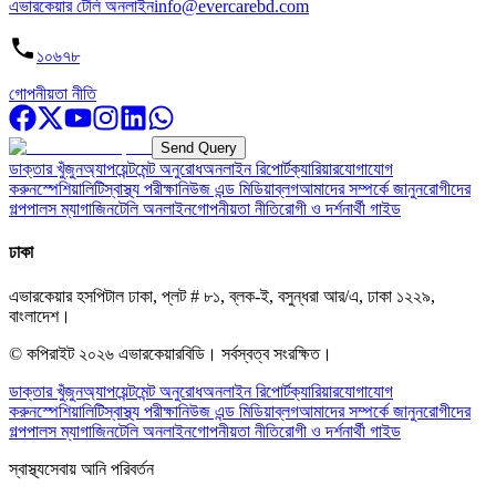
এভারকেয়ার টেলি অনলাইন
info@evercarebd.com
১০৬৭৮
গোপনীয়তা নীতি
Send Query
ডাক্তার খুঁজুন
অ্যাপয়েন্টমেন্ট অনুরোধ
অনলাইন রিপোর্ট
ক্যারিয়ার
যোগাযোগ
করুন
স্পেশিয়ালিটি
স্বাস্থ্য পরীক্ষা
নিউজ এন্ড মিডিয়া
ব্লগ
আমাদের সম্পর্কে জানুন
রোগীদের
গল্প
পালস ম্যাগাজিন
টেলি অনলাইন
গোপনীয়তা নীতি
রোগী ও দর্শনার্থী গাইড
ঢাকা
এভারকেয়ার হসপিটাল ঢাকা, প্লট # ৮১, ব্লক-ই, বসুন্ধরা আর/এ, ঢাকা ১২২৯,
বাংলাদেশ।
© কপিরাইট
২০২৬
এভারকেয়ারবিডি।
সর্বস্বত্ব সংরক্ষিত।
ডাক্তার খুঁজুন
অ্যাপয়েন্টমেন্ট অনুরোধ
অনলাইন রিপোর্ট
ক্যারিয়ার
যোগাযোগ
করুন
স্পেশিয়ালিটি
স্বাস্থ্য পরীক্ষা
নিউজ এন্ড মিডিয়া
ব্লগ
আমাদের সম্পর্কে জানুন
রোগীদের
গল্প
পালস ম্যাগাজিন
টেলি অনলাইন
গোপনীয়তা নীতি
রোগী ও দর্শনার্থী গাইড
স্বাস্থ্যসেবায় আনি পরিবর্তন