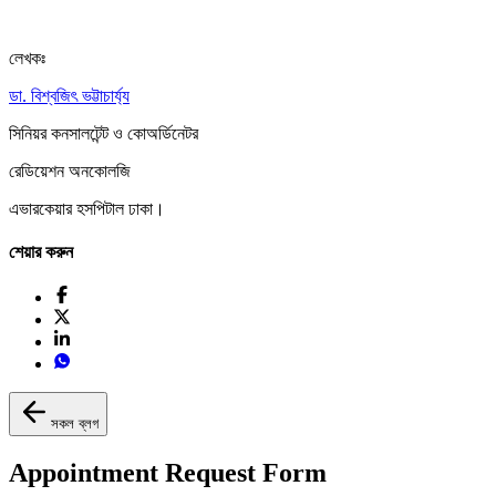
লেখকঃ
ডা. বিশ্বজিৎ ভট্টাচার্য্য
সিনিয়র কনসালটেন্ট ও কোঅর্ডিনেটর
রেডিয়েশন অনকোলজি
এভারকেয়ার হসপিটাল ঢাকা।
শেয়ার করুন
সকল ব্লগ
Appointment Request Form