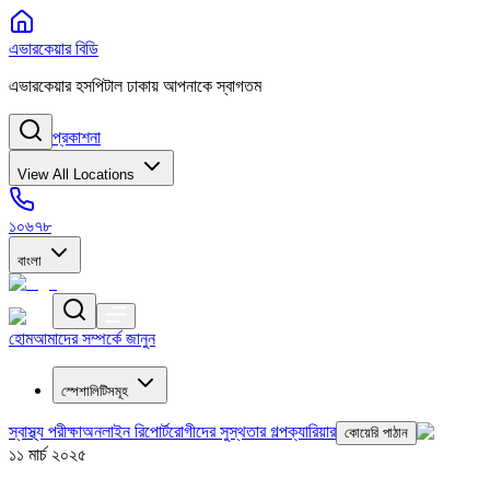
এভারকেয়ার বিডি
এভারকেয়ার হসপিটাল ঢাকায় আপনাকে স্বাগতম
প্রকাশনা
View All Locations
১০৬৭৮
বাংলা
হোম
আমাদের সম্পর্কে জানুন
স্পেশালিটিসমূহ
স্বাস্থ্য পরীক্ষা
অনলাইন রিপোর্ট
রোগীদের সুস্থতার গল্প
ক্যারিয়ার
কোয়েরি পাঠান
১১ মার্চ ২০২৫