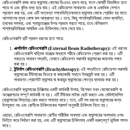
রেডিওথেরাপি কাজ করে ক্যান্সার কোষের ডিএনএ ধ্বংস করে, ফলে কোষটি বিভাজিত হতে
পারে না এবং বৃদ্ধি বন্ধ হয়ে যায়। এই রেডিয়েশন সাধারণত এক বা একাধিক সেশনে
প্রয়োগ করা হয়, এবং এটি অত্যন্ত লক্ষ্যভিত্তিকভাবে ক্যান্সার কোষে প্রেরিত হয় যাতে
আশপাশের সুস্থ কোষ কম আক্রান্ত হয়। তবে, কিছু পার্শ্বপ্রতিক্রিয়া যেমন ক্লান্তি,
ত্বকের সমস্যা, এবং স্নায়ুতন্ত্রের উপর প্রভাব পরতে পারে, তবে বেশিরভাগ
পার্শ্বপ্রতিক্রিয়া সাময়িক এবং চিকিৎসার শেষে সেরে যায়।
রেডিওথেরাপি দুটি প্রধান ধরনের হতে পারে:
এক্সটার্নাল
রেডিওথেরাপি (External Beam Radiotherapy):
এই ধরনের
রেডিওথেরাপি বাহ্যিক যন্ত্রের মাধ্যমে শরীরে রেডিয়েশন প্রেরণ করা হয়। এটি
সবচেয়ে সাধারণ পদ্ধতি, যেখানে রেডিয়েশন সরাসরি ক্যান্সারের জায়গায় লক্ষ্য
করা হয়।
ইন্টার্নাল
রেডিওথেরাপি (Brachytherapy):
এই পদ্ধতিতে রেডিয়েশন সরাসরি
ক্যান্সারের টিউমারের ভিতরে বা কাছাকাছি স্থানে ইমপ্ল্যান্ট করা হয়। এটি
সাধারণত প্রোস্টেট ক্যান্সার বা জরায়ুর ক্যান্সারের ক্ষেত্রে ব্যবহার করা হয়।
রেডিওথেরাপি ক্যান্সারের চিকিত্সার একটি কার্যকরী উপায়, বিশেষত যখন কেমোথেরাপি বা
অস্ত্রোপচার সম্পূর্ণ কার্যকরী না হয়। এটি টিউমার সাইজ ছোট করতে এবং মেটাস্ট্যাসিস
(ক্যান্সারের বিস্তার) রোধ করতে সাহায্য করে। তবে, এটি সব ধরনের ক্যান্সারের জন্য
উপযুক্ত নয় এবং রোগীকে চিকিৎসকের পরামর্শ অনুযায়ী চিকিৎসা নিতে হয়।
এছাড়া, রেডিওথেরাপি সাধারণত রোগীর শারীরিক অবস্থা এবং ক্যান্সারের অবস্থার ওপর
ভিত্তি করে নির্ধারণ করা হয়, এবং এটি ক্যান্সারের চিকিৎসায় একটি গুরুত্বপূর্ণ ভূমিকা পালন
করে।