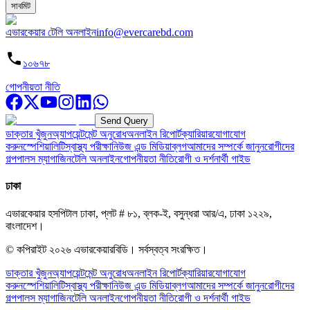
সাবমিট
এভারকেয়ার টেলি অনলাইন
info@evercarebd.com
১০৬৭৮
গোপনীয়তা নীতি
Send Query
ডাক্তার খুঁজুন
অ্যাপয়েন্টমেন্ট অনুরোধ
অনলাইন রিপোর্ট
ক্যারিয়ার
যোগাযোগ
করুন
স্পেশিয়ালিটি
স্বাস্থ্য পরীক্ষা
নিউজ এন্ড মিডিয়া
ব্লগ
আমাদের সম্পর্কে জানুন
রোগীদের
গল্প
পালস ম্যাগাজিন
টেলি অনলাইন
গোপনীয়তা নীতি
রোগী ও দর্শনার্থী গাইড
ঢাকা
এভারকেয়ার হসপিটাল ঢাকা, প্লট # ৮১, ব্লক-ই, বসুন্ধরা আর/এ, ঢাকা ১২২৯,
বাংলাদেশ।
© কপিরাইট
২০২৬
এভারকেয়ারবিডি।
সর্বস্বত্ব সংরক্ষিত।
ডাক্তার খুঁজুন
অ্যাপয়েন্টমেন্ট অনুরোধ
অনলাইন রিপোর্ট
ক্যারিয়ার
যোগাযোগ
করুন
স্পেশিয়ালিটি
স্বাস্থ্য পরীক্ষা
নিউজ এন্ড মিডিয়া
ব্লগ
আমাদের সম্পর্কে জানুন
রোগীদের
গল্প
পালস ম্যাগাজিন
টেলি অনলাইন
গোপনীয়তা নীতি
রোগী ও দর্শনার্থী গাইড