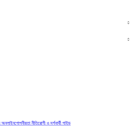
ি অনলাইন
গোপনীয়তা নীতি
রোগী ও দর্শনার্থী গাইড