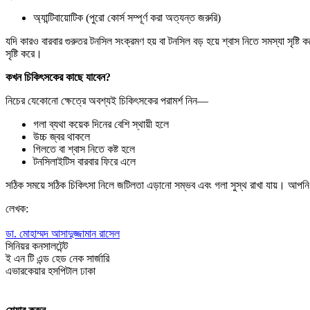
অ্যান্টিবায়োটিক (পুরো কোর্স সম্পূর্ণ করা অত্যন্ত জরুরি)
যদি কারও বারবার গুরুতর টনসিল সংক্রমণ হয় বা টনসিল বড় হয়ে শ্বাস নিতে সমস্যা সৃষ্ট
সৃষ্টি করে।
কখন চিকিৎসকের কাছে যাবেন?
নিচের যেকোনো ক্ষেত্রে অবশ্যই চিকিৎসকের পরামর্শ নিন—
গলা ব্যথা কয়েক দিনের বেশি স্থায়ী হলে
উচ্চ জ্বর থাকলে
গিলতে বা শ্বাস নিতে কষ্ট হলে
টনসিলাইটিস বারবার ফিরে এলে
সঠিক সময়ে সঠিক চিকিৎসা নিলে জটিলতা এড়ানো সম্ভব এবং গলা সুস্থ রাখা যায়।
আপনি 
লেখক:
ডা. মোহাম্মদ আসাদুজ্জামান রাসেল
সিনিয়র কনসালটেন্ট
ই এন টি এন্ড হেড নেক সার্জারি
এভারকেয়ার হসপিটাল ঢাকা