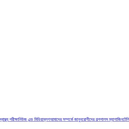
স্বাস্থ্য পরীক্ষা
নিউজ এন্ড মিডিয়া
ব্লগ
আমাদের সম্পর্কে জানুন
রোগীদের গল্প
পালস ম্যাগাজিন
টেল