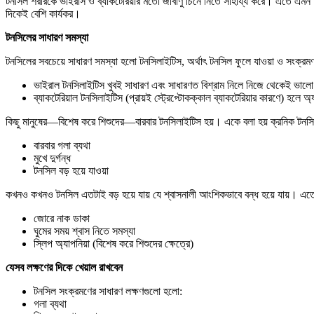
টনসিল শরীরকে ভাইরাস ও ব্যাকটেরিয়ার মতো জীবাণু চিনে নিতে সাহায্য করে। এতে এমন 
দিকেই বেশি কার্যকর।
টনসিলের সাধারণ সমস্যা
টনসিলের সবচেয়ে সাধারণ সমস্যা হলো টনসিলাইটিস, অর্থাৎ টনসিল ফুলে যাওয়া ও সংক্রম
ভাইরাল টনসিলাইটিস খুবই সাধারণ এবং সাধারণত বিশ্রাম নিলে নিজে থেকেই ভালো 
ব্যাকটেরিয়াল টনসিলাইটিস (প্রায়ই স্ট্রেপ্টোকক্কাল ব্যাকটেরিয়ার কারণে) হলে অ
কিছু মানুষের—বিশেষ করে শিশুদের—বারবার টনসিলাইটিস হয়। একে বলা হয় ক্রনিক টন
বারবার গলা ব্যথা
মুখে দুর্গন্ধ
টনসিল বড় হয়ে যাওয়া
কখনও কখনও টনসিল এতটাই বড় হয়ে যায় যে শ্বাসনালী আংশিকভাবে বন্ধ হয়ে যায়। এত
জোরে নাক ডাকা
ঘুমের সময় শ্বাস নিতে সমস্যা
স্লিপ অ্যাপনিয়া (বিশেষ করে শিশুদের ক্ষেত্রে)
যেসব লক্ষণের দিকে খেয়াল রাখবেন
টনসিল সংক্রমণের সাধারণ লক্ষণগুলো হলো:
গলা ব্যথা