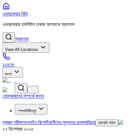
এভারকেয়ার বিডি
এভারকেয়ার হসপিটাল ঢাকায় আপনাকে স্বাগতম
প্রকাশনা
View All Locations
১০৬৭৮
বাংলা
হোম
আমাদের সম্পর্কে জানুন
স্পেশালিটিসমূহ
স্বাস্থ্য পরীক্ষা
অনলাইন রিপোর্ট
রোগীদের সুস্থতার গল্প
ক্যারিয়ার
কোয়েরি পাঠান
২৭ ডিসেম্বর ২০২৫