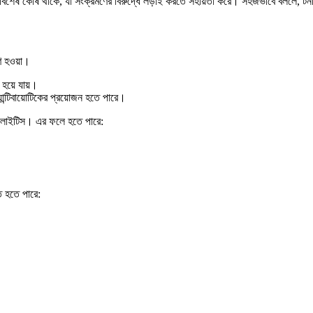
বিশেষ কোষ থাকে, যা সংক্রমণের বিরুদ্ধে লড়াই করতে সহায়তা করে। সহজভাবে বললে, টনস
ণ হওয়া।
হয়ে যায়।
্যান্টিবায়োটিকের প্রয়োজন হতে পারে।
সিলাইটিস। এর ফলে হতে পারে:
ে হতে পারে: