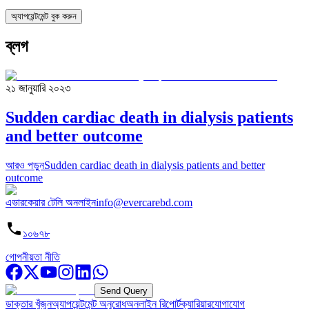
অ্যাপয়েন্টমেন্ট বুক করুন
ব্লগ
২১ জানুয়ারি ২০২৩
Sudden cardiac death in dialysis patients
and better outcome
আরও পড়ুন
Sudden cardiac death in dialysis patients and better
outcome
এভারকেয়ার টেলি অনলাইন
info@evercarebd.com
১০৬৭৮
গোপনীয়তা নীতি
Send Query
ডাক্তার খুঁজুন
অ্যাপয়েন্টমেন্ট অনুরোধ
অনলাইন রিপোর্ট
ক্যারিয়ার
যোগাযোগ