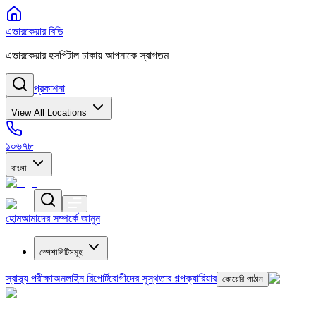
এভারকেয়ার বিডি
এভারকেয়ার হসপিটাল ঢাকায় আপনাকে স্বাগতম
প্রকাশনা
View All Locations
১০৬৭৮
বাংলা
হোম
আমাদের সম্পর্কে জানুন
স্পেশালিটিসমূহ
স্বাস্থ্য পরীক্ষা
অনলাইন রিপোর্ট
রোগীদের সুস্থতার গল্প
ক্যারিয়ার
কোয়েরি পাঠান