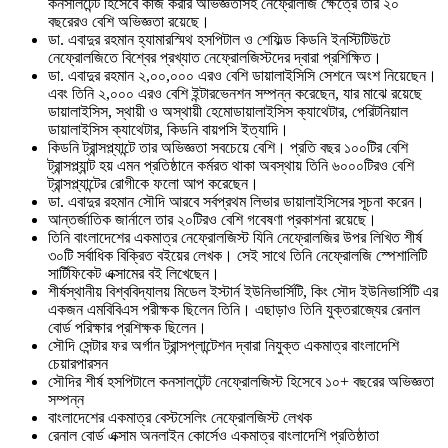
কনসালটেন্ট হিসেবে কাজ করার অভিজ্ঞতাসহ নেফ্রোলজি ক্ষেত্রে তার ২০
বছরেরও বেশি অভিজ্ঞতা রয়েছে।
ডা. এবাদুর রহমান হ্যামারস্মিথ হসপিটাল ও শেফিল্ড কিডনি ইনস্টিটিউটে
নেফ্রোলজিতে বিশ্বের প্রখ্যাত নেফ্রোলজিস্টদের দ্বারা প্রশিক্ষিত।
ডা. এবাদুর রহমান ২,০০,০০০ এরও বেশি ডায়ালাইসিসি সেশনে অংশ নিয়েছেন।
এবং তিনি ২,০০০ এরও বেশি ইন্টারভেনশন সম্পন্ন করেছেন, যার মাঝে রয়েছে
ডায়ালাইসিস, স্থায়ী ও অস্থায়ী হেমোডায়ালাইসিস ক্যাথেটার, পেরিটনিয়াল
ডায়ালাইসিস ক্যাথেটার, কিডনি বায়পসি ইত্যাদি।
কিডনি ট্রান্সপ্ল্যান্টে তার অভিজ্ঞতা সবচেয়ে বেশি। প্রতি বছর ১০০টির বেশি
ট্রান্সপ্ল্যান্ট হয় এমন প্রতিষ্ঠানে কর্মরত থাকা অবস্থায় তিনি ৬০০০টিরও বেশি
ট্রান্সপ্ল্যান্টের রোগীকে ফলো আপ করেছেন।
ডা. এবাদুর রহমান সৌদি আরবে সর্বপ্রথম লিভার ডায়ালাইসিসের সূচনা করেন।
আন্তর্জাতিক জার্নালে তার ২০টিরও বেশি গবেষণা প্রকাশনা রয়েছে।
তিনি বাংলাদেশের একমাত্র নেফ্রোলজিস্ট যিনি নেফ্রোলজির উপর লিখিত শীর্ষ
৩০টি সর্বাধিক বিক্রিত বইয়ের লেখক। সেই সাথে তিনি নেফ্রোলজি স্পেশালিটি
সার্টিফিকেট এক্সামের বই লিখেছেন।
শীর্ষস্থানীয় বিশ্ববিদ্যালয় মিডেল ইস্টার্ন ইউনিভার্সিটি, কিং সৌদ ইউনিভার্সিটি এর
একজন এমবিবিএস পরীক্ষক ছিলেন তিনি। এছাড়াও তিনি যুক্তরাজ্যের রেনাল
বোর্ড পরিক্ষার প্রশিক্ষক ছিলেন।
সৌদি সেন্টার ফর অর্গান ট্রান্সপ্লান্টেশন দ্বারা নিযুক্ত একমাত্র বাংলাদেশি
চেয়ারপারসন
সৌদির শীর্ষ হসপিটালে কনসালটেন্ট নেফ্রোলজিস্ট হিসেবে ১০+ বছরের অভিজ্ঞতা
সম্পন্ন
বাংলাদেশের একমাত্র বেস্টসেলিং নেফ্রোলজিস্ট লেখক
রেনাল বোর্ড এক্সাম অনলাইন কোর্সেও একমাত্র বাংলাদেশি প্রতিষ্ঠাতা