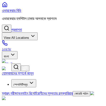
এভারকেয়ার বিডি
এভারকেয়ার হসপিটাল ঢাকায় আপনাকে স্বাগতম
প্রকাশনা
View All Locations
১০৬৭৮
বাংলা
হোম
আমাদের সম্পর্কে জানুন
স্পেশালিটিসমূহ
স্বাস্থ্য পরীক্ষা
অনলাইন রিপোর্ট
রোগীদের সুস্থতার গল্প
ক্যারিয়ার
কোয়েরি পাঠান