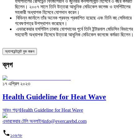
হসপিটালের রেসিডেন্ট ফিজিশিয়ান ও জুনিয়র কনসালট্যান্ট হিসেবে ৩ বছর কর্মরত
ছিলেন। ২০০৭ সালে তিনি উত্তরা আধুনিক মেডিকেল কলেজ ও হসপিটালের
সহকারী অধ্যাপক হিসেবে যোগদান করেন।
বিভিন্ন জার্নালে তাঁর অনেক প্রবন্ধ প্রকাশিত হয়েছে এবং তিনি বহু সেমিনারে
গবেষণাপত্র উপস্থাপন করেছেন।
এভারকেয়ার হসপিটাল ঢাকায় যোগদানের পূর্বে তিনি ইন্টারনাল মেডিসিন বিভাগের
সহযোগী অধ্যাপক হিসেবে উত্তরা আধুনিক মেডিকেল কলেজে কর্মরত ছিলেন।
অ্যাপয়েন্টমেন্ট বুক করুন
ব্লগ
১৭ এপ্রিল ২০২৩
Health Guideline for Heat Wave
আরও পড়ুন
Health Guideline for Heat Wave
এভারকেয়ার টেলি অনলাইন
info@evercarebd.com
১০৬৭৮