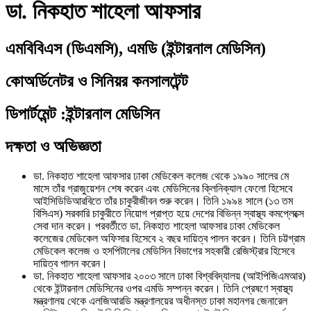
ডা. নিকহাত শাহেলা আফসার
এমবিবিএস (ডিএমসি), এমডি (ইন্টারনাল মেডিসিন)
কোঅর্ডিনেটর ও সিনিয়র কনসালটেন্ট
ডিপার্টমেন্ট
:
ইন্টারনাল মেডিসিন
দক্ষতা ও অভিজ্ঞতা
ডা. নিকহাত শাহেলা আফসার ঢাকা মেডিকেল কলেজ থেকে ১৯৯০ সালের মে
মাসে তাঁর গ্রাজুয়েশন শেষ করেন এবং মেডিসিনের ক্লিনিক্যাল ফেলো হিসেবে
আইসিডিডিআরবিতে তাঁর চাকুরীজীবন শুরু করেন। তিনি ১৯৯৪ সালে (১৩ তম
বিসিএস) সরকারি চাকুরীতে নিয়োগ প্রাপ্ত হয়ে দেশের বিভিন্ন স্বাস্থ্য কমপ্লেক্সে
সেবা দান করেন। পরবর্তীতে ডা. নিকহাত শাহেলা আফসার ঢাকা মেডিকেল
কলেজের মেডিকেল অফিসার হিসেবে ২ বছর দায়িত্ব পালন করেন। তিনি চট্টগ্রাম
মেডিকেল কলেজ ও হসপিটালের মেডিসিন বিভাগের সহকারী রেজিস্ট্রার হিসেবে
দায়িত্ব পালন করেন।
ডা. নিকহাত শাহেলা আফসার ২০০৩ সালে ঢাকা বিশ্ববিদ্যালয় (আইপিজিএমআর)
থেকে ইন্টারনাল মেডিসিনের ওপর এমডি সম্পন্ন করেন। তিনি প্রেষণে স্বাস্থ্য
মন্ত্রণালয় থেকে এলজিআরডি মন্ত্রণালয়ের অধীনস্ত ঢাকা মহানগর জেনারেল