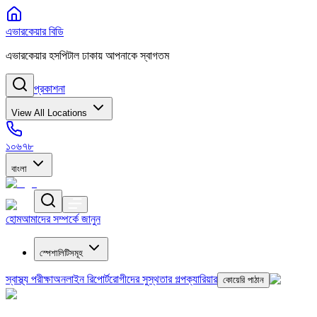
এভারকেয়ার বিডি
এভারকেয়ার হসপিটাল ঢাকায় আপনাকে স্বাগতম
প্রকাশনা
View All Locations
১০৬৭৮
বাংলা
হোম
আমাদের সম্পর্কে জানুন
স্পেশালিটিসমূহ
স্বাস্থ্য পরীক্ষা
অনলাইন রিপোর্ট
রোগীদের সুস্থতার গল্প
ক্যারিয়ার
কোয়েরি পাঠান