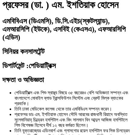
প্রফেসর (ডা. ) এম. ইশতিয়াক হোসেন
এমবিবিএস (ডিএমসি), ডি.সি.এইচ(স্কটল্যান্ড),
এমআরসিপি (ইউকে), এসবিই (কেএসএ), এফআরসিপি
(এডিন)
সিনিয়র কনসালটেন্ট
ডিপার্টমেন্ট
:
পেডিয়াট্রিক্স
দক্ষতা ও অভিজ্ঞতা
পেডিয়াট্রিক্স এবং শিশু স্বাস্থ্য বিষয়ে ৩৫ বছরেরও বেশি অভিজ্ঞতা সম্পন্ন এবং
বাংলাদেশে মোবাইল ব্লাড ট্রান্সফিউশন সিস্টেম এবং ব্রেস্ট মিল্ক ব্যাংকের
প্রবর্তক।
তিনি ঢাকা মেডিকেল কলেজ থেকে তার এমবিবিএস সম্পন্ন করেন।
প্রফেসর ডাঃ এম. ইশতিয়াক হোসেন সৌদি আরবের রাজধানী রিয়াদে অবস্থিত
সুলেমানিয়াহ্ চিল্ড্রেন হসপিটাল এবং কিং সালমান বিন আব্দুল আজিজ হসপিটালে
শিশু বিশেষজ্ঞ হিসেবে দীর্ঘ ১২ বছর কর্মরত ছিলেন।
তিনি যুক্তরাজ্যের এডিনবার্গ এবং গ্লাসগোর রয়েল হসপিটাল ফর সিক চিলড্রেন