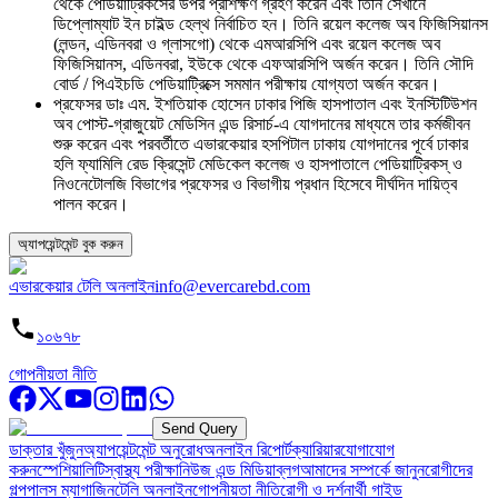
থেকে পেডিয়াট্রিকসের উপর প্রশিক্ষণ গ্রহণ করেন এবং তিনি সেখানে
ডিপ্লোম্যাট ইন চাইল্ড হেল্থ নির্বাচিত হন। তিনি রয়েল কলেজ অব ফিজিসিয়ানস
(লন্ডন, এডিনবরা ও গ্লাসগো) থেকে এমআরসিপি এবং রয়েল কলেজ অব
ফিজিসিয়ানস, এডিনবরা, ইউকে থেকে এফআরসিপি অর্জন করেন। তিনি সৌদি
বোর্ড / পিএইচডি পেডিয়াট্রিক্সে সমমান পরীক্ষায় যোগ্যতা অর্জন করেন।
প্রফেসর ডাঃ এম. ইশতিয়াক হোসেন ঢাকার পিজি হাসপাতাল এবং ইনস্টিটিউশন
অব পোস্ট-গ্রাজুয়েট মেডিসিন এন্ড রিসার্চ-এ যোগদানের মাধ্যমে তার কর্মজীবন
শুরু করেন এবং পরবর্তীতে এভারকেয়ার হসপিটাল ঢাকায় যোগদানের পূর্বে ঢাকার
হলি ফ্যামিলি রেড ক্রিসেন্ট মেডিকেল কলেজ ও হাসপাতালে পেডিয়াট্রিকস্ ও
নিওনেটোলজি বিভাগের প্রফেসর ও বিভাগীয় প্রধান হিসেবে দীর্ঘদিন দায়িত্ব
পালন করেন।
অ্যাপয়েন্টমেন্ট বুক করুন
এভারকেয়ার টেলি অনলাইন
info@evercarebd.com
১০৬৭৮
গোপনীয়তা নীতি
Send Query
ডাক্তার খুঁজুন
অ্যাপয়েন্টমেন্ট অনুরোধ
অনলাইন রিপোর্ট
ক্যারিয়ার
যোগাযোগ
করুন
স্পেশিয়ালিটি
স্বাস্থ্য পরীক্ষা
নিউজ এন্ড মিডিয়া
ব্লগ
আমাদের সম্পর্কে জানুন
রোগীদের
গল্প
পালস ম্যাগাজিন
টেলি অনলাইন
গোপনীয়তা নীতি
রোগী ও দর্শনার্থী গাইড