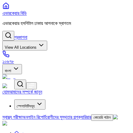
এভারকেয়ার বিডি
এভারকেয়ার হসপিটাল ঢাকায় আপনাকে স্বাগতম
প্রকাশনা
View All Locations
১০৬৭৮
বাংলা
হোম
আমাদের সম্পর্কে জানুন
স্পেশালিটিসমূহ
স্বাস্থ্য পরীক্ষা
অনলাইন রিপোর্ট
রোগীদের সুস্থতার গল্প
ক্যারিয়ার
কোয়েরি পাঠান