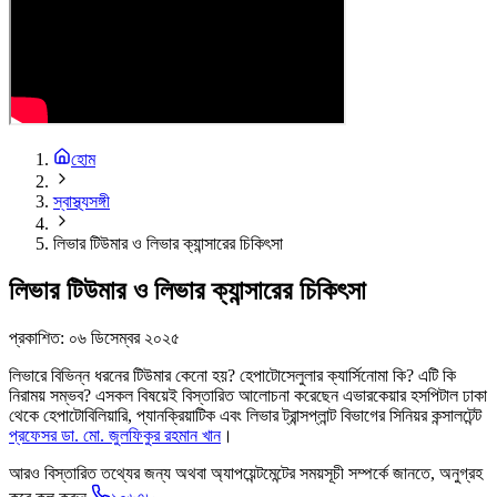
হোম
স্বাস্থ্যসঙ্গী
লিভার টিউমার ও লিভার ক্যান্সারের চিকিৎসা
লিভার টিউমার ও লিভার ক্যান্সারের চিকিৎসা
প্রকাশিত:
০৬ ডিসেম্বর ২০২৫
লিভারে বিভিন্ন ধরনের টিউমার কেনো হয়? হেপাটোসেলুলার ক্যার্সিনোমা কি? এটি কি
নিরাময় সম্ভব? এসকল বিষয়েই বিস্তারিত আলোচনা করেছেন এভারকেয়ার হসপিটাল ঢাকা
থেকে হেপাটোবিলিয়ারি, প্যানক্রিয়াটিক এবং লিভার ট্রান্সপ্লান্ট বিভাগের সিনিয়র কন্সালটেন্ট
প্রফেসর ডা. মো. জুলফিকুর রহমান খান
।
আরও বিস্তারিত তথ্যের জন্য অথবা অ্যাপয়েন্টমেন্টের সময়সূচী সম্পর্কে জানতে, অনুগ্রহ