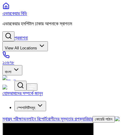
এভারকেয়ার বিডি
এভারকেয়ার হসপিটাল ঢাকায় আপনাকে স্বাগতম
প্রকাশনা
View All Locations
১০৬৭৮
বাংলা
হোম
আমাদের সম্পর্কে জানুন
স্পেশালিটিসমূহ
স্বাস্থ্য পরীক্ষা
অনলাইন রিপোর্ট
রোগীদের সুস্থতার গল্প
ক্যারিয়ার
কোয়েরি পাঠান