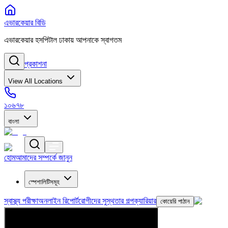
এভারকেয়ার বিডি
এভারকেয়ার হসপিটাল ঢাকায় আপনাকে স্বাগতম
প্রকাশনা
View All Locations
১০৬৭৮
বাংলা
হোম
আমাদের সম্পর্কে জানুন
স্পেশালিটিসমূহ
স্বাস্থ্য পরীক্ষা
অনলাইন রিপোর্ট
রোগীদের সুস্থতার গল্প
ক্যারিয়ার
কোয়েরি পাঠান