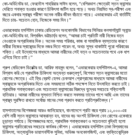
কো-অর্ডিনেটর ডা. ফেরদৌস শাহরিয়ার সাঈদ বলেন, “বেশিরভাগ ক্ষেত্রেই স্তন ক্যান্সার
দেরিতে শনাক্ত হওয়ার কারণে চিকিৎসা জটিল হয়ে পড়ে। অথচ নিয়মিত স্ব-পরীক্ষা এবং
বছরে একবার স্বাস্থ্য পরীক্ষা অনেক নারীর জীবন বাঁচাতে পারে। এভারকেয়ার এই বার্তাটিই
দিতে চায়- সচেতন হোন, নিজেকে সময় দিন।”
এভারকেয়ার হসপিটাল ঢাকার রেডিয়েশন অনকোলজি বিভাগের সিনিয়র কনসালট্যান্ট অ্যান্ড
কো-অর্ডিনেটর ডা. বিশ্বজিৎ ভট্টাচার্য্য বলেন, “আমরা চাই প্রতিটি নারী নিজের যত্ন
নেওয়াকে অগ্রাধিকার দিক। অনেক সময় পরিবার, কাজ বা সামাজিক ব্যস্ততার কারণে
নারীরা নিজের স্বাস্থ্যের দিকে নজর দিতে পারেন না, অথচ সুস্থ থাকাটাই পুরো পরিবারের
শক্তি। এই উদ্যোগের মাধ্যমে আমরা নারীদের সেই যত্ন ও সচেতনতার পথে এক ধাপ
এগিয়ে নিতে চাই।”
গ্রুপ মেডিকেল ডিরেক্টর ডা. আরিফ মাহমুদ বলেন, "এভারকেয়ার হসপিটালস-এ, আমরা
বিশ্বাস করি যে প্রাথমিক চিকিৎসা অত্যন্ত গুরুত্বপূর্ণ, বিশেষত স্তন ক্যান্সারের মতো
রোগের ক্ষেত্রে। এই ফ্রি ব্রেস্ট হেলথ চেকআপ প্রোগ্রামের মাধ্যমে আমরা নারীদের
স্বাস্থ্যকে অগ্রাধিকার দিতে এবং সময়মতো সঠিক পদক্ষেপ নিতে উৎসাহিত করতে চাই।
প্রাথমিক শনাক্তকরণ এবং সচেতনতা ক্যান্সারের বিরুদ্ধে যুদ্ধের সবচেয়ে শক্তিশালী
হাতিয়ার। আমরা নারীদের সুস্থতা নিশ্চিত করতে সবসময় তাদের পাশে আছি এবং তাদের
স্বাস্থ্য সুরক্ষিত রাখতে সর্বোচ্চ মানের সেবা প্রদান করতে প্রতিশ্রুতিবদ্ধ।"
হাসপাতালের বিশেষজ্ঞরা আরও জানিয়েছেন, বাংলাদেশে প্রতি বছর প্রায় ১২,০০০-এর
বেশি নারী স্তন ক্যান্সারে আক্রান্ত হন, যাদের বড় অংশই চিকিৎসা নেন রোগের একেবারে
চূড়ান্ত পর্যায়ে। বিশেষজ্ঞদের মতে, প্রাথমিক শনাক্তকরণ ও সচেতনতা বৃদ্ধিই হলো
ক্যান্সার প্রতিরোধের সবচেয়ে কার্যকর কৌশল। এভারকেয়ার হসপিটাল ঢাকা বিশ্বমানের
চিকিৎসা, অত্যাধুনিক ডায়াগনস্টিক সুবিধা, অভিজ্ঞ অনকোলজিস্ট, এবং ব্যক্তিকেন্দ্রিক