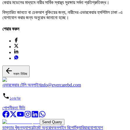
কেয়ার মডেলের মাধ্যমে নারীর সার্বিক স্বাস্থ্য সুরক্ষায় সর্বদা প্রতিশ্রুতিবদ্ধ।
বিস্তারিত জানতে বা চেকআপ বুকিংয়ের জন্য, নারীদের এভারকেয়ার হসপিটাল ঢাকা -এ
যোগাযোগ করার জন্য অনুরোধ জানানো হচ্ছে।
শেয়ার করুন
সকল নিউজ
এভারকেয়ার টেলি অনলাইন
info@evercarebd.com
১০৬৭৮
গোপনীয়তা নীতি
Send Query
ডাক্তার খুঁজুন
অ্যাপয়েন্টমেন্ট অনুরোধ
অনলাইন রিপোর্ট
ক্যারিয়ার
যোগাযোগ