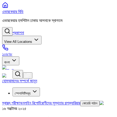
এভারকেয়ার বিডি
এভারকেয়ার হসপিটাল ঢাকায় আপনাকে স্বাগতম
প্রকাশনা
View All Locations
১০৬৭৮
বাংলা
হোম
আমাদের সম্পর্কে জানুন
স্পেশালিটিসমূহ
স্বাস্থ্য পরীক্ষা
অনলাইন রিপোর্ট
রোগীদের সুস্থতার গল্প
ক্যারিয়ার
কোয়েরি পাঠান
১৬ অক্টোবর ২০২৫